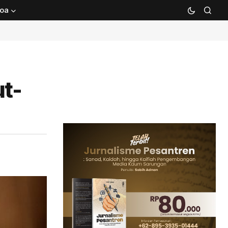
oa
ut-