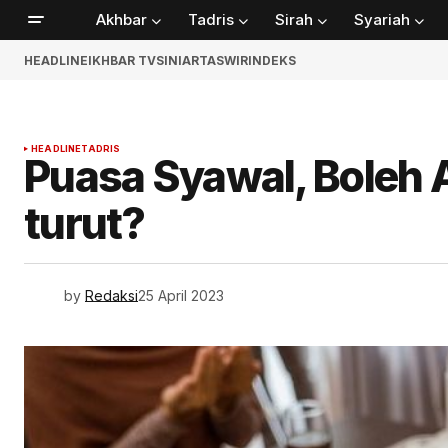
Akhbar
Tadris
Sirah
Syariah
HEADLINE
IKHBAR TV
SINIAR
TASWIR
INDEKS
HEADLINE
TADRIS
Puasa Syawal, Boleh 
turut?
by
Redaksi
25 April 2023