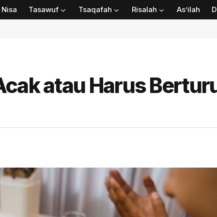
Nisa
Tasawuf
Tsaqafah
Risalah
As’ilah
D
Acak atau Harus Bertur