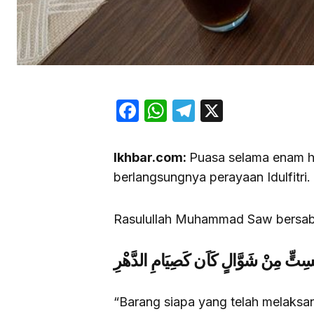
Facebook
WhatsApp
Telegram
X
Ikhbar.com:
Puasa selama enam ha
berlangsungnya perayaan Idulfitri.
Rasulullah Muhammad Saw bersa
بِسِتٍّ مِنْ شَوَّالٍ كَاَن كَصِيَامِ الدَّهْرِ
“Barang siapa yang telah melaks