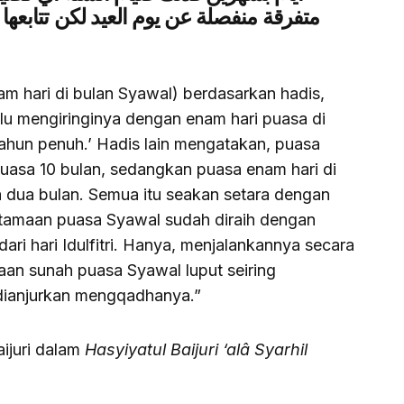
متفرقة منفصلة عن يوم العيد لكن تتابعها 
m hari di bulan Syawal) berdasarkan hadis,
lu mengiringinya dengan enam hari puasa di
ahun penuh.’ Hadis lain mengatakan, puasa
asa 10 bulan, sedangkan puasa enam hari di
 dua bulan. Semua itu seakan setara dengan
utamaan puasa Syawal sudah diraih dengan
ri hari Idulfitri. Hanya, menjalankannya secara
maan sunah puasa Syawal luput seiring
 dianjurkan mengqadhanya.”
aijuri dalam
Hasyiyatul Baijuri ‘alâ Syarhil