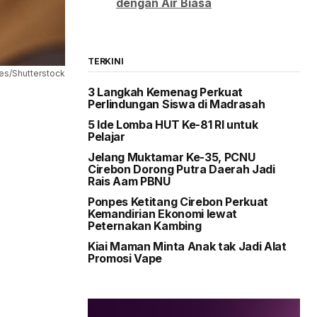
dengan Air Biasa
TERKINI
ges/Shutterstock
3 Langkah Kemenag Perkuat
Perlindungan Siswa di Madrasah
5 Ide Lomba HUT Ke-81 RI untuk
Pelajar
Jelang Muktamar Ke-35, PCNU
Cirebon Dorong Putra Daerah Jadi
Rais Aam PBNU
Ponpes Ketitang Cirebon Perkuat
Kemandirian Ekonomi lewat
Peternakan Kambing
Kiai Maman Minta Anak tak Jadi Alat
Promosi Vape