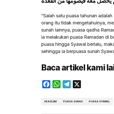
 يحصل معه فيصومها من القعدة
“Salah satu puasa tahunan adalah 
orang itu tidak mengetahuinya, m
sunah lainnya, puasa qadha Ramada
ia melakukan puasa Ramadan di b
puasa hingga Syawal berlalu, mak
sehingga ia berpuasa sunah Syawa
Baca artikel kami l
Facebook
WhatsApp
Telegram
X
HEADLINE
PUASA SUNAH
PUASA SYAWAL