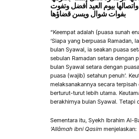
واتصالها بيوم العيد أفضل وتفوت
بفوات شوال ويسن قضاؤها
“Keempat adalah (puasa sunah ena
‘Siapa yang berpuasa Ramadan, la
bulan Syawal, ia seakan puasa set
sebulan Ramadan setara dengan pu
bulan Syawal setara dengan puasa
puasa (wajib) setahun penuh’. Ke
melaksanakannya secara terpisah da
berturut-turut lebih utama. Keuta
berakhirnya bulan Syawal. Tetapi
Sementara itu, Syekh Ibrahim Al-B
‘Allâmah ibni Qasim
menjelaskan: