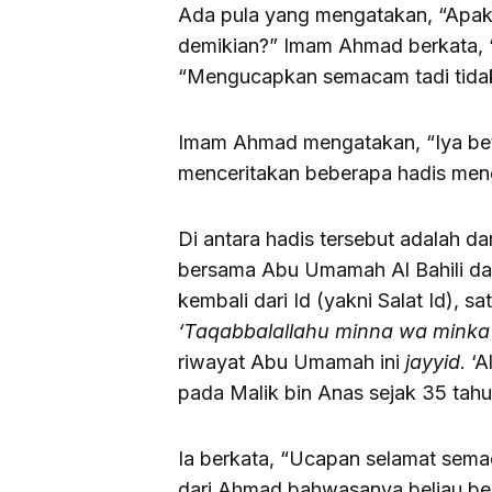
Ada pula yang mengatakan, “Apaka
demikian?” Imam Ahmad berkata, “
“Mengucapkan semacam tadi tidakl
Imam Ahmad mengatakan, “Iya betul
menceritakan beberapa hadis menge
Di antara hadis tersebut adalah d
bersama Abu Umamah Al Bahili dan
kembali dari Id (yakni Salat Id), 
‘Taqabbalallahu minna wa minka
riwayat Abu Umamah ini
jayyid
. ‘
pada Malik bin Anas sejak 35 tahu
Ia berkata, “Ucapan selamat semac
dari Ahmad bahwasanya beliau ber