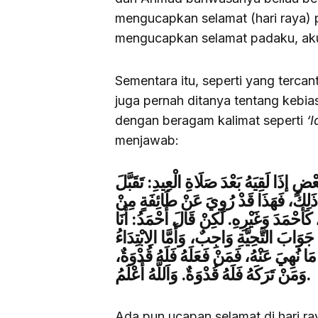
mengucapkan selamat (hari raya) 
mengucapkan selamat padaku, ak
Sementara itu, seperti yang terc
juga pernah ditanya tentang kebi
dengan beragam kalimat seperti
‘I
menjawab:
عْضٍ إذَا لَقِيَهُ بَعْدَ صَلَاةِ الْعِيدِ: تَقَبَّلَ
ْوُ ذَلِكَ، فَهَذَا قَدْ رُوِيَ عَنْ طَائِفَةٍ مِنْ
، كَأَحْمَدَ وَغَيْرِهِ. لَكِنْ قَالَ أَحْمَدُ: أَنَا
ّ جَوَابَ التَّحِيَّةِ وَاجِبٌ، وَأَمَّا الِابْتِدَاءُ
ًا مَا نُهِيَ عَنْهُ، فَمَنْ فَعَلَهُ فَلَهُ قُدْوَةٌ
وَمَنْ تَرَكَهُ فَلَهُ قُدْوَةٌ. وَاَللَّهُ أَعْلَمُ.
Ada pun ucapan selamat di hari ra