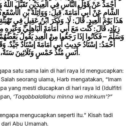
أَحْمَدُ عَنْ قَوْلِ النَّاسِ فِي الْعِيدَيْنِ تَقَبَّلَ اللَّهُ و
الشَّامِ عَنْ أَبِي أُمَامَةَ. قِيلَ: وَوَاثِلَةَ بْنِ الْأَسْقَعِ؟ 
هَذَا يَوْمَ الْعِيدِ. قَالَ: لَا. وَذَكَرَ ابْنُ عَقِيلٍ فِي تَهْنِئَةِ
زِيَادٍ، قَالَ: كُنْت مَعَ أَبِي أُمَامَةَ الْبَاهِلِيِّ وَغَيْرِهِ م
وَسَلَّمَ – فَكَانُوا إذَا رَجَعُوا مِنْ الْعِيدِ يَقُولُ بَعْضُهُمْ لَ
أَحْمَدُ: إسْنَادُ حَدِيثِ أَبِي أُمَامَةَ إسْنَادٌ جَيِّدٌ. وَ
أَنَسٍ مُنْذُ خَمْسٍ وَثَلَاثِينَ سَنَةً، وَقَالَ: لَمْ يَزُلْ يُعْرَفُ هَذَا بِالْمَدِينَةِ.
a satu sama lain di hari raya Id mengucapkan:
.
Salah seorang ulama, Harb mengatakan, “Imam
yang mesti diucapkan di hari raya Id (Idulfitri
apan,
‘Taqabbalallahu minna wa minkum’?”
gapa mengucapkan seperti itu.” Kisah tadi
m dari Abu Umamah.