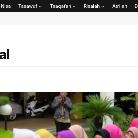
Nisa
Tasawuf
Tsaqafah
Risalah
As’ilah
D
al