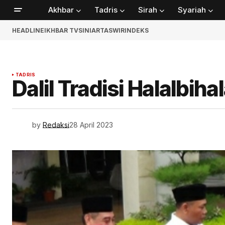
Akhbar
Tadris
Sirah
Syariah
HEADLINE
IKHBAR TV
SINIAR
TASWIR
INDEKS
TADRIS
Dalil Tradisi Halalbihal
by
Redaksi
28 April 2023