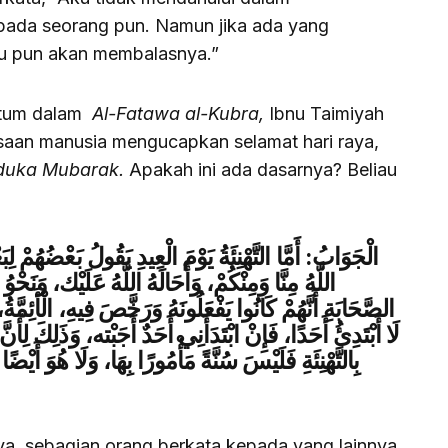
pada seorang pun. Namun jika ada yang
u pun akan membalasnya.”
antum dalam
Al-Fatawa al-Kubra,
Ibnu Taimiyah
asaan manusia mengucapkan selamat hari raya,
duka Mubarak.
Apakah ini ada dasarnya? Beliau
الْجَوَابُ: أَمَّا التَّهْنِئَةُ يَوْمَ الْعِيدِ يَقُولُ بَعْضُهُمْ لِبَ
اللَّهُ مِنَّا وَمِنْكُمْ، وَأَحَالَهُ اللَّهُ عَلَيْك، وَنَح
الصَّحَابَةِ أَنَّهُمْ كَانُوا يَفْعَلُونَهُ وَرَخَّصَ فِيهِ، الْأَئِمَّةُ
لَا أَبْتَدِئُ أَحَدًا، فَإِنْ ابْتَدَأَنِي أَحَدٌ أَجَبْته، وَذَلِكَ لِأَنَ
بِالتَّهْنِئَةِ فَلَيْسَ سُنَّةً مَأْمُورًا بِهَا، وَلَا هُوَ أَيْض،
ya, sebagian orang berkata kepada yang lainnya