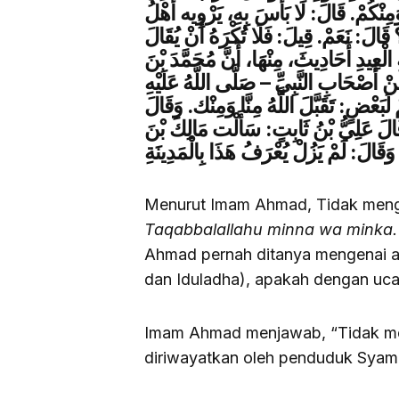
َمِنْكُمْ. قَالَ: لَا بَأْسَ بِهِ، يَرْوِيه أَهْلُ
قَالَ: نَعَمْ. قِيلَ: فَلَا تُكْرَهُ أَنْ يُقَالَ
 الْعِيدِ أَحَادِيثَ، مِنْهَا، أَنَّ مُحَمَّدَ بْنَ
ِنْ أَصْحَابِ النَّبِيِّ – صَلَّى اللَّهُ عَلَيْهِ
بَعْضٍ: تَقَبَّلَ اللَّهُ مِنَّا وَمِنْك. وَقَالَ
قَالَ عَلِيُّ بْنُ ثَابِتٍ: سَأَلْت مَالِكَ بْنَ
Menurut Imam Ahmad, Tidak mengap
Taqabbalallahu minna wa minka
Ahmad pernah ditanya mengenai apa 
dan Iduladha), apakah dengan uc
Imam Ahmad menjawab, “Tidak men
diriwayatkan oleh penduduk Sya