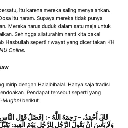
u bersatu, itu karena mereka saling menyalahkan.
 Dosa itu haram. Supaya mereka tidak punya
kan. Mereka harus duduk dalam satu meja untuk
kan. Sehingga silaturahim nanti kita pakai
Wahab Hasbullah seperti riwayat yang diceritakan KH
NU Online.
 Saw
ng mirip dengan Halalbihalal. Hanya saja tradisi
mendoakan. Pendapat tersebut seperti yang
l-Mughni
berikut:
وَلَا بَأْسَ أَنْ يَقُولَ الرَّجُل لِلرَّجُلِ يَوْمَ الْعِيدِ: تَقَبَّ