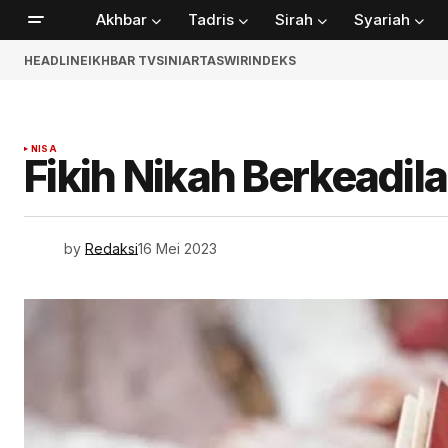
Akhbar
Tadris
Sirah
Syariah
HEADLINE
IKHBAR TV
SINIAR
TASWIR
INDEKS
NISA
Fikih Nikah Berkeadil
by
Redaksi
16 Mei 2023