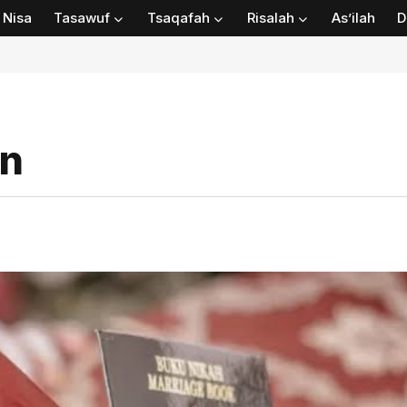
Nisa
Tasawuf
Tsaqafah
Risalah
As’ilah
D
an