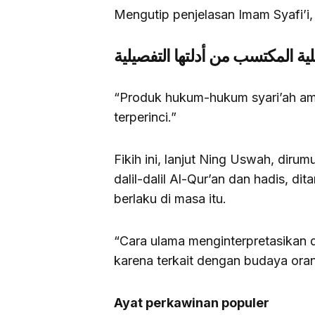
Mengutip penjelasan Imam Syafi’i
لية المكتسب من أدلتها التفصيلية
“Produk hukum-hukum syari’ah amal
terperinci.”
Fikih ini, lanjut Ning Uswah, diru
dalil-dalil Al-Qur’an dan hadis, 
berlaku di masa itu.
“Cara ulama menginterpretasikan d
karena terkait dengan budaya ora
Ayat perkawinan populer