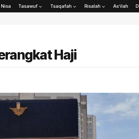
Nisa
Tasawuf
Tsaqafah
Risalah
As’ilah
D
erangkat Haji