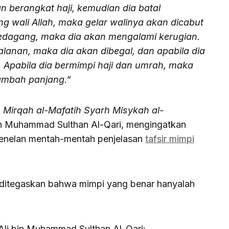
n berangkat haji, kemudian dia batal
g wali Allah, maka gelar walinya akan dicabut
 pedagang, maka dia akan mengalami kerugian.
lanan, maka dia akan dibegal, dan apabila dia
. Apabila dia bermimpi haji dan umrah, maka
ambah panjang.”
n
Mirqah al-Mafatih Syarh Misykah al-
bin Muhammad Sulthan Al-Qari, mengingatkan
enelan mentah-mentah penjelasan
tafsir mimpi
 ditegaskan bahwa mimpi yang benar hanyalah
Ali bin Muhammad Sulthan Al-Qari: