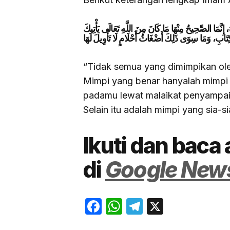
ِنَّمَا الصَّحِيحُ مِنْهَا مَا كَانَ مِنَ اللَّهِ تَعَالَى يَأْتِيكَ
ْكِتَابِ، وَمَا سِوَى ذَلِكَ أَضْغَاثُ أَحْلَامٍ لَا تَأْوِيلَ لَهَا
“Tidak semua yang dimimpikan oleh
Mimpi yang benar hanyalah mimpi 
padamu lewat malaikat penyampai 
Selain itu adalah mimpi yang sia-si
Ikuti dan baca 
di
Google New
Facebook
WhatsApp
Telegram
X