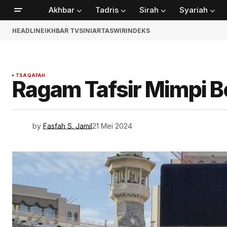
Akhbar
Tadris
Sirah
Syariah
HEADLINE
IKHBAR TV
SINIAR
TASWIR
INDEKS
TSAQAFAH
Ragam Tafsir Mimpi B
by
Fasfah S. Jamil
21 Mei 2024