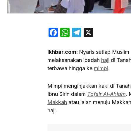
Facebook
WhatsApp
Telegram
X
Ikhbar.com:
Nyaris setiap Muslim
melaksanakan ibadah
haji
di Tanah
terbawa hingga ke
mimpi
.
Mimpi menginjakkan kaki di Tanah S
Ibnu Sirin dalam
Tafsir Al-Ahlam
. 
Makkah
atau jalan menuju Makkah,
haji.