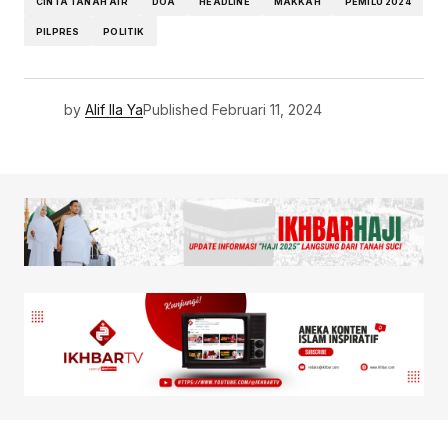
CINTA TANAH AIR
DOA
HEADLINE
MAKKAH
PEMILU 2024
PILPRES
POLITIK
by
Alif Ila Ya
Published
Februari 11, 2024