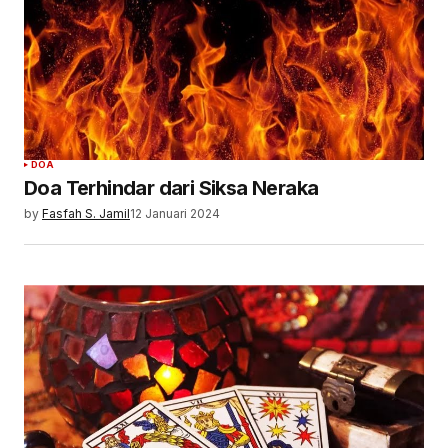
DOA
Doa Terhindar dari Siksa Neraka
by
Fasfah S. Jamil
12 Januari 2024