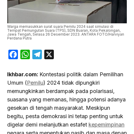
Warga memasukkan surat suara Pemilu 2024 saat simulasi di
Tempat Pemungutan Suara (TPS), SDN Buaran, Kota Pekalongan,
Jawa Tengah, Selasa 26 Desember 2023. ANTARA FOTO/Harviyan
Perdana Putra
Facebook
WhatsApp
Telegram
X
Ikhbar.com:
Kontestasi politik dalam Pemilihan
Umum (
Pemilu
) 2024 tidak dipungkiri
memungkinkan berdampak pada polarisasi,
suasana yang memanas, hingga potensi adanya
gesekan di tengah masyarakat. Meskipun
begitu, pesta demokrasi ini tetap penting untuk
digelar demi melanjutkan estafet
kepemimpinan
negara serta menentukan nasib dan masa depan