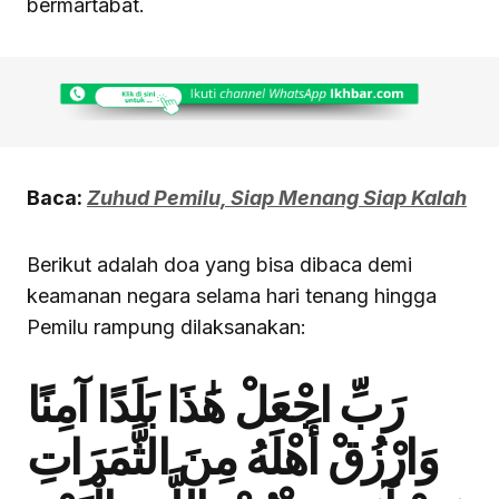
bermartabat.
Baca:
Zuhud Pemilu, Siap Menang Siap Kalah
Berikut adalah doa yang bisa dibaca demi
keamanan negara selama hari tenang hingga
Pemilu rampung dilaksanakan:
رَبِّ اجْعَلْ هَٰذَا بَلَدًا آمِنًا
وَارْزُقْ أَهْلَهُ مِنَ الثَّمَرَاتِ