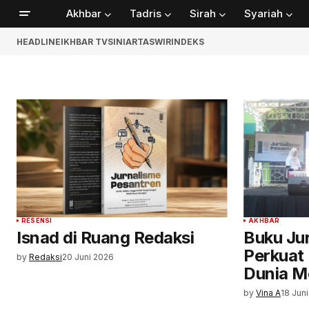
Akhbar
Tadris
Sirah
Syariah
HEADLINE
IKHBAR TV
SINIAR
TASWIR
INDEKS
RESENSI
AKHBAR
Isnad di Ruang Redaksi
Buku Ju
Perkuat 
by
Redaksi
20 Juni 2026
Dunia M
by
Vina A
18 Jun