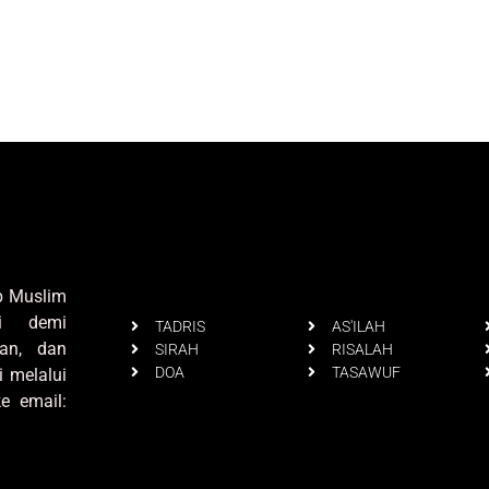
up Muslim
i demi
TADRIS
AS'ILAH
an, dan
SIRAH
RISALAH
DOA
TASAWUF
i melalui
e email: