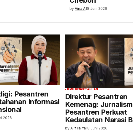
Cirebon
by
Vina A
18 Juni 2026
ILMU PENGETAHUAN
gi: Pesantren
Direktur Pesantren
tahanan Informasi
Kemenag: Jurnalism
asional
Pesantren Perkuat
ni 2026
Kedaulatan Narasi 
by
Alif Ila Ya
18 Juni 2026