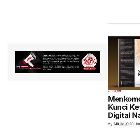
TEKNO
Menkomdi
Kunci Ke
Digital N
by
Alif Ila Ya
18 Ju