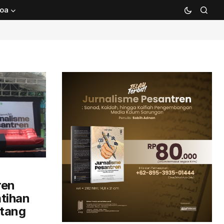
oa
ren
mtihan
itang