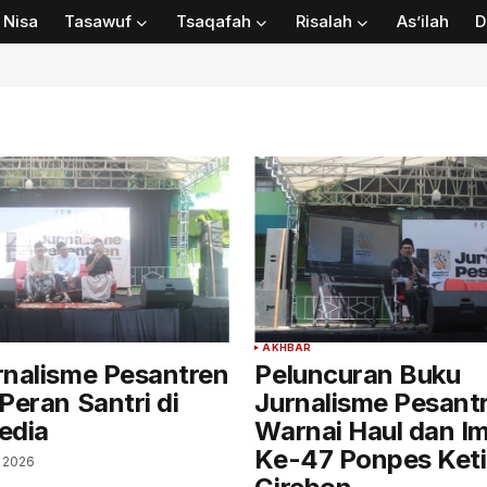
Nisa
Tasawuf
Tsaqafah
Risalah
As’ilah
D
AKHBAR
rnalisme Pesantren
Peluncuran Buku
Peran Santri di
Jurnalisme Pesant
edia
Warnai Haul dan I
Ke-47 Ponpes Ket
i 2026