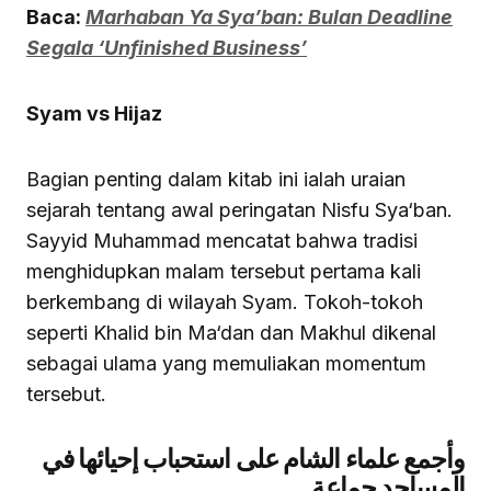
Baca:
Marhaban Ya Sya’ban: Bulan Deadline
Segala ‘Unfinished Business’
Syam vs Hijaz
Bagian penting dalam kitab ini ialah uraian
sejarah tentang awal peringatan Nisfu Sya‘ban.
Sayyid Muhammad mencatat bahwa tradisi
menghidupkan malam tersebut pertama kali
berkembang di wilayah Syam. Tokoh-tokoh
seperti Khalid bin Ma‘dan dan Makhul dikenal
sebagai ulama yang memuliakan momentum
tersebut.
وأجمع علماء الشام على
استحباب
إحيائها في
المساجد جماعة