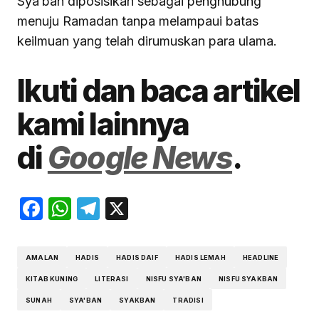
Sya‘ban diposisikan sebagai penghubung
menuju Ramadan tanpa melampaui batas
keilmuan yang telah dirumuskan para ulama.
Ikuti dan baca artikel
kami lainnya
di
Google News
.
Facebook
WhatsApp
Telegram
X
AMALAN
HADIS
HADIS DAIF
HADIS LEMAH
HEADLINE
KITAB KUNING
LITERASI
NISFU SYA'BAN
NISFU SYAKBAN
SUNAH
SYA'BAN
SYAKBAN
TRADISI