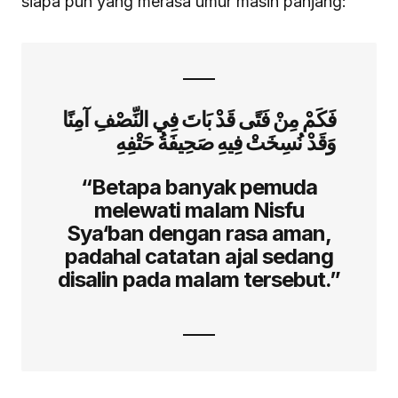
siapa pun yang merasa umur masih panjang:
فَكَمْ مِنْ فَتًى قَدْ بَاتَ فِي النِّصْفِ آمِنًا
وَقَدْ نُسِخَتْ فِيهِ صَحِيفَةُ حَتْفِهِ
“Betapa banyak pemuda
melewati malam Nisfu
Sya‘ban dengan rasa aman,
padahal catatan ajal sedang
disalin pada malam tersebut.”