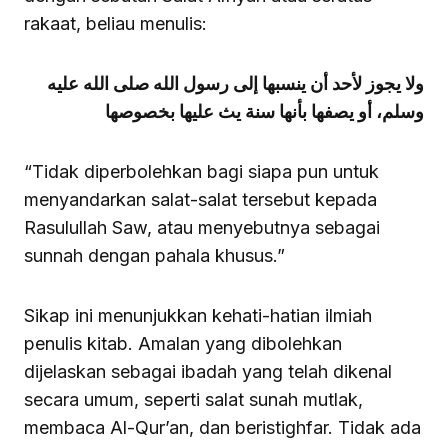
rakaat, beliau menulis:
ولا يجوز لأحد أن ينسبها إلى رسول الله صلى الله عليه
وسلم، أو يصفها بأنها سنة يث عليها بخصوصها
“Tidak diperbolehkan bagi siapa pun untuk
menyandarkan salat-salat tersebut kepada
Rasulullah Saw, atau menyebutnya sebagai
sunnah dengan pahala khusus.”
Sikap ini menunjukkan kehati-hatian ilmiah
penulis kitab. Amalan yang dibolehkan
dijelaskan sebagai ibadah yang telah dikenal
secara umum, seperti salat sunah mutlak,
membaca Al-Qur’an, dan beristighfar. Tidak ada