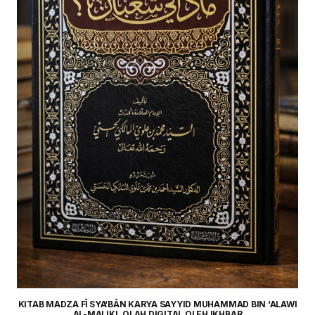
KITAB MADZA FĪ SYA‘BĀN KARYA SAYYID MUHAMMAD BIN ‘ALAWI
AL-MALIKI. OLAH DIGITAL OLEH IKHBAR