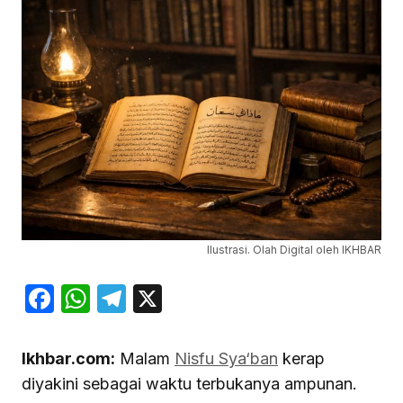
Ilustrasi. Olah Digital oleh IKHBAR
Facebook
WhatsApp
Telegram
X
Ikhbar.com:
Malam
Nisfu Sya‘ban
kerap
diyakini sebagai waktu terbukanya ampunan.