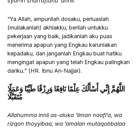
syai-in sharraftahu ‘annii.
“Ya Allah, ampunilah dosaku, perluaslah
(muliakanlah) akhlakku, berilah untukku
pekerjaan yang baik, jadikanlah aku puas
menerima apapun yang Engkau karuniakan
kepadaku, dan janganlah Engkau buat hatiku
mengingat apapun yang telah Engkau palingkan
dariku.” (HR. Ibnu An-Najjar).
اللَّهُمَّ إِنِّي أَسْأَلُكَ عِلْمًا نَافِعًا وَرِزْقًا طَيِّبًا وَعَمَلًا
مُتَقَبَّلًا
Allahumma innii as-aluka ‘ilman naafi’a, wa
rizqon thoyyibaa, wa ‘amalan mutaqobbalaa