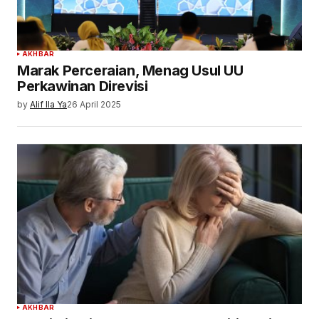
AKHBAR
Marak Perceraian, Menag Usul UU
Perkawinan Direvisi
by
Alif Ila Ya
26 April 2025
AKHBAR