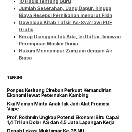
10 Hadis tentang Guru
Jumlah Seserahan, Uang Dapur, hingga
Biaya Resepsi Pernikahan menurut Fikih
Download Kitab Tafsir As-Sya’rawi PDF
Gratis
Kerap Dianggap tak Ada, Ini Daftar Ilmuwan
Perempuan Muslim Dunia
Hukum Mencampur Zamzam dengan Air
Biasa
TERKINI
Ponpes Ketitang Cirebon Perkuat Kemandirian
Ekonomi lewat Peternakan Kambing
Kiai Maman Minta Anak tak Jadi Alat Promosi
Vape
Prof. Rokhmin Ungkap Potensi Ekonomi Biru Capai
1,4 Triliun Dolar AS dan 4,5 Juta Lapangan Kerja
Denah Lokasi Muktamar Ke-35 NU