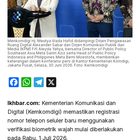
Menkomdigi Hj. Meutya Viada Hafid didampingi Dirjen Pengawasan
Ruang Digital Alexander Sabar dan Dirjen Komunikasi Publik dan
Media (KPM) Fifi Aleyda Yahya, bersama Director of Public Policy
Southeast Asia Meta Sarim Aziz serta Head of Public Policy
Indonesia and Philippines Meta Berni Moestofa, memberikan
keterangan dalam konferansi pers di Kantor Kementerian Komdigi,
Jakarta Pusat, Selasa, 30 Juni 2026. Foto: Kemkomdigi
Facebook
WhatsApp
Telegram
X
Ikhbar.com:
Kementerian Komunikasi dan
Digital (Kemkomdigi) memastikan registrasi
nomor telepon seluler baru menggunakan
verifikasi biometrik wajah mulai diberlakukan
pada Rabu, 1 Juli 2026.