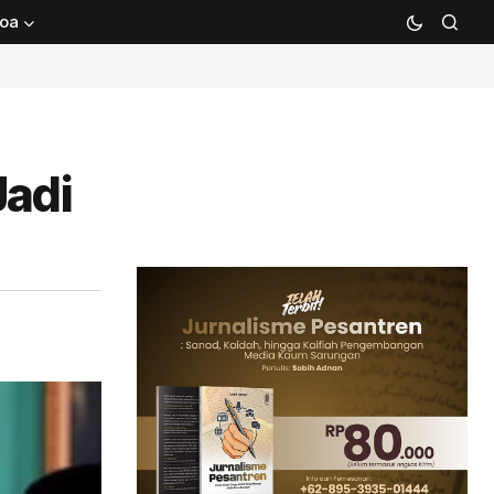
oa
Jadi