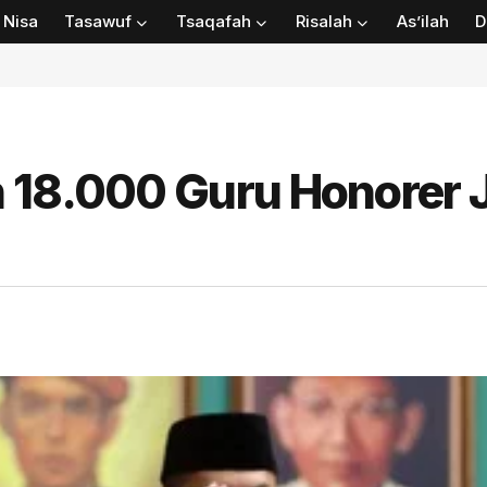
Nisa
Tasawuf
Tsaqafah
Risalah
As’ilah
D
 18.000 Guru Honorer 