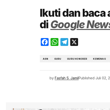
Ikuti dan baca 
di
Google New
Facebook
WhatsApp
Telegram
X
ASN
GURU
GURU HONORER
KEMENAG
by
Fasfah S. Jamil
Published
Juli 02, 