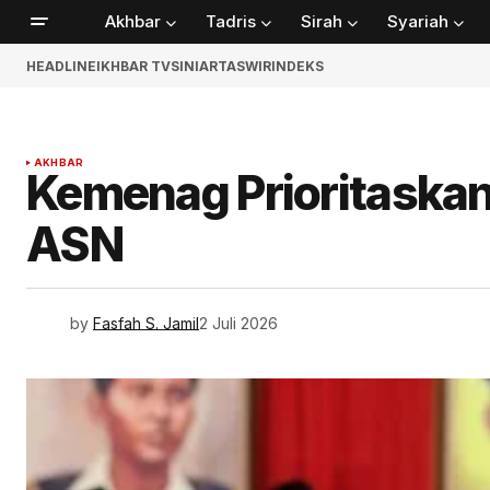
Akhbar
Tadris
Sirah
Syariah
HEADLINE
IKHBAR TV
SINIAR
TASWIR
INDEKS
AKHBAR
Kemenag Prioritaskan
ASN
by
Fasfah S. Jamil
2 Juli 2026