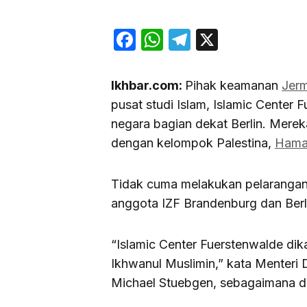
Facebook
WhatsApp
Telegram
X
Ikhbar.com:
Pihak keamanan
Jer
pusat studi Islam, Islamic Center 
negara bagian dekat Berlin. Mere
dengan kelompok Palestina,
Hama
Tidak cuma melakukan pelarangan 
anggota IZF Brandenburg dan Berl
“Islamic Center Fuerstenwalde di
Ikhwanul Muslimin,” kata Menteri
Michael Stuebgen, sebagaimana di