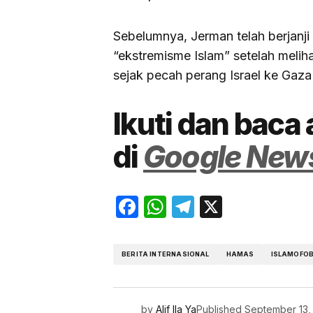
Sebelumnya, Jerman telah berjanj
“ekstremisme Islam” setelah meliha
sejak pecah perang Israel ke Gaz
Ikuti dan baca 
di
Google New
Facebook
WhatsApp
Telegram
X
BERITA INTERNASIONAL
HAMAS
ISLAMOFOB
by
Alif Ila Ya
Published
September 13,