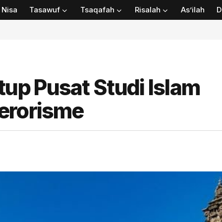
Nisa
Tasawuf
Tsaqafah
Risalah
As’ilah
D
up Pusat Studi Islam
erorisme