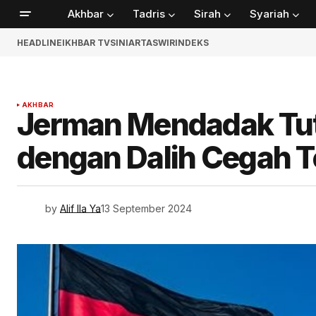
Akhbar
Tadris
Sirah
Syariah
HEADLINE
IKHBAR TV
SINIAR
TASWIR
INDEKS
AKHBAR
Jerman Mendadak Tut
dengan Dalih Cegah T
by
Alif Ila Ya
13 September 2024