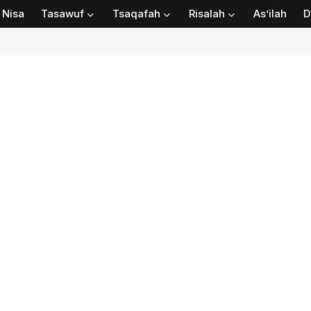
Nisa
Tasawuf
Tsaqafah
Risalah
As’ilah
D