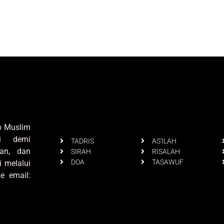
up Muslim
i demi
TADRIS
AS'ILAH
an, dan
SIRAH
RISALAH
DOA
TASAWUF
i melalui
e email: