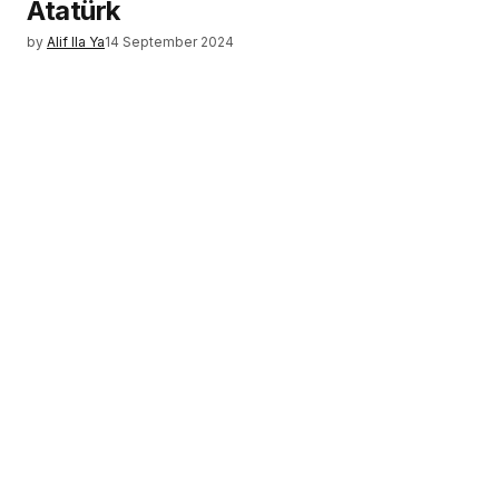
Atatürk
by
Alif Ila Ya
14 September 2024