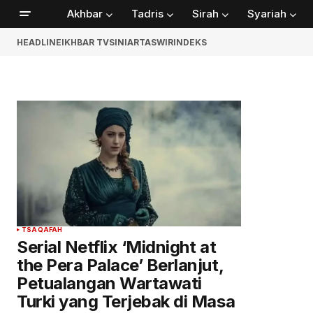
Akhbar
Tadris
Sirah
Syariah
HEADLINE
IKHBAR TV
SINIAR
TASWIR
INDEKS
TSAQAFAH
Serial Netflix ‘Midnight at
the Pera Palace’ Berlanjut,
Petualangan Wartawati
Turki yang Terjebak di Masa