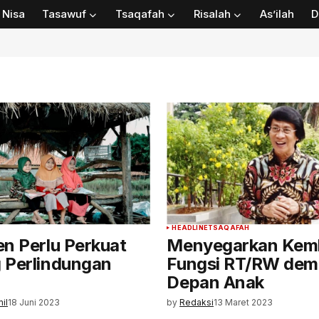
Nisa
Tasawuf
Tsaqafah
Risalah
As’ilah
D
HEADLINE
TSAQAFAH
n Perlu Perkuat
Menyegarkan Kemb
 Perlindungan
Fungsi RT/RW dem
Depan Anak
il
18 Juni 2023
by
Redaksi
13 Maret 2023