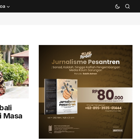
oa
ali
i Masa