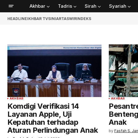
Akhbar
Tadris
Sirah
Syariah
HEADLINE
IKHBAR TV
SINIAR
TASWIR
INDEKS
AKHBAR
AKHBAR
Komdigi Verifikasi 14
Pesantre
Layanan Apple, Uji
Benteng
Kepatuhan terhadap
Anak
Aturan Perlindungan Anak
by
Fasfah S. Jam