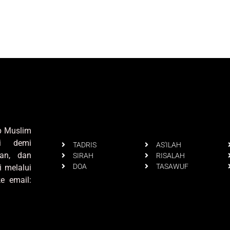
up Muslim
i demi
TADRIS
AS'ILAH
an, dan
SIRAH
RISALAH
DOA
TASAWUF
i melalui
e email: