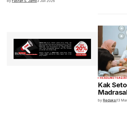
by
Fasfah S. Jamil
3 Juli 2026
HEADLINE
TSAQAF
Kak Seto
Madrasah
by
Redaksi
13 Ma