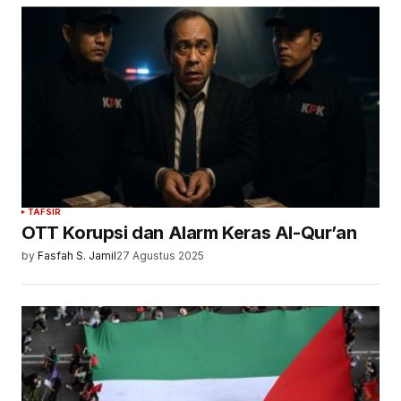
TAFSIR
OTT Korupsi dan Alarm Keras Al-Qur’an
by
Fasfah S. Jamil
27 Agustus 2025