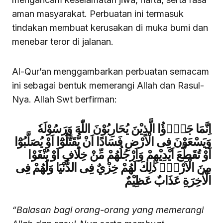
aman masyarakat. Perbuatan ini termasuk
tindakan membuat kerusakan di muka bumi dan
menebar teror di jalanan.
Al-Qur’an menggambarkan perbuatan semacam
ini sebagai bentuk memerangi Allah dan Rasul-
Nya. Allah Swt berfirman:
اِنَّمَا جَزٰۤؤُا الَّذِيْنَ يُحَارِبُوْنَ اللّٰهَ وَرَسُوْلَهٗ
وَيَسْعَوْنَ فِى الْاَرْضِ فَسَادًا اَنْ يُّقَتَّلُوْٓا اَوْ يُصَلَّبُوْٓا
اَوْ تُقَطَّعَ اَيْدِيْهِمْ وَاَرْجُلُهُمْ مِّنْ خِلَافٍ اَوْ يُنْفَوْا
مِنَ الْاَرْضِۗ ذٰلِكَ لَهُمْ خِزْيٌ فِى الدُّنْيَا وَلَهُمْ فِى
الْاٰخِرَةِ عَذَابٌ عَظِيْمٌ
“Balasan bagi orang-orang yang memerangi