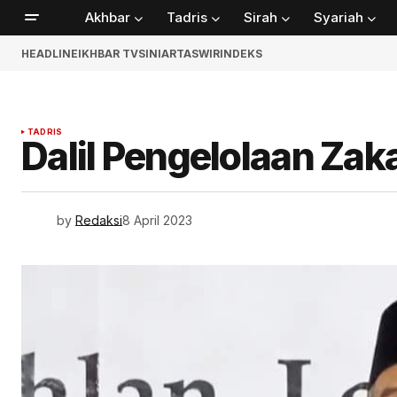
Akhbar
Tadris
Sirah
Syariah
HEADLINE
IKHBAR TV
SINIAR
TASWIR
INDEKS
TADRIS
Dalil Pengelolaan Zak
by
Redaksi
8 April 2023