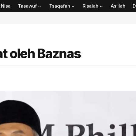
Nisa
Tasawuf
Tsaqafah
Risalah
As’ilah
D
at oleh Baznas