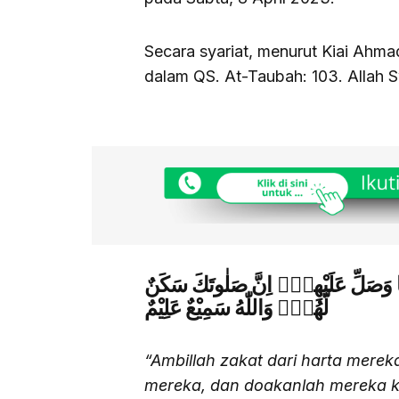
Secara syariat, menurut Kiai Ahma
dalam QS. At-Taubah: 103. Allah S
بِهَا وَصَلِّ عَلَيْهِمْۗ اِنَّ صَلٰوتَكَ سَكَنٌ
لَّهُمْۗ وَاللّٰهُ سَمِيْعٌ عَلِيْمٌ
“Ambillah zakat dari harta mer
mereka, dan doakanlah mereka 