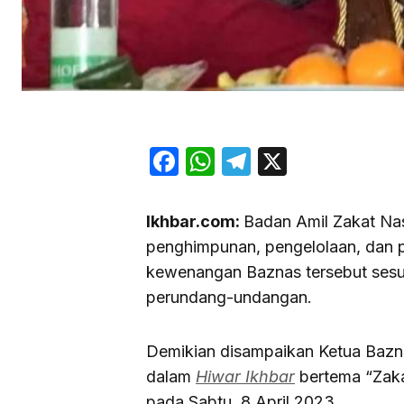
Facebook
WhatsApp
Telegram
X
Ikhbar.com:
Badan Amil Zakat Nas
penghimpunan, pengelolaan, dan p
kewenangan Baznas tersebut sesua
perundang-undangan.
Demikian disampaikan Ketua Bazn
dalam
Hiwar Ikhbar
bertema “Zaka
pada Sabtu, 8 April 2023.