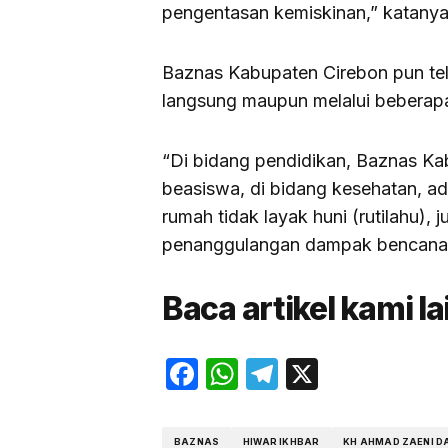
pengentasan kemiskinan,” katanya
Baznas Kabupaten Cirebon pun tel
langsung maupun melalui beberap
“Di bidang pendidikan, Baznas K
beasiswa, di bidang kesehatan, a
rumah tidak layak huni (rutilahu), j
penanggulangan dampak bencana d
Baca artikel kami l
Facebook
WhatsApp
Telegram
X
BAZNAS
HIWAR IKHBAR
KH AHMAD ZAENI D