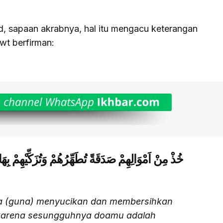
d, sapaan akrabnya, hal itu mengacu keterangan
wt berfirman:
خُذْ مِنْ اَمْوَالِهِمْ صَدَقَةً تُطَهِّرُهُمْ وَتُزَكِّيْهِمْ 
eka (guna) menyucikan dan membersihkan
karena sesungguhnya doamu adalah