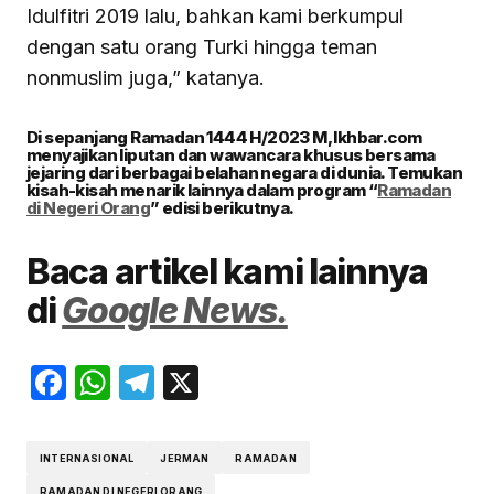
Idulfitri 2019 lalu, bahkan kami berkumpul
dengan satu orang Turki hingga teman
nonmuslim juga,” katanya.
Di sepanjang Ramadan 1444 H/2023 M, Ikhbar.com
menyajikan liputan dan wawancara khusus bersama
jejaring dari berbagai belahan negara di dunia. Temukan
kisah-kisah menarik lainnya dalam program “
Ramadan
di Negeri Orang
” edisi berikutnya.
Baca artikel kami lainnya
di
Google News.
Facebook
WhatsApp
Telegram
X
INTERNASIONAL
JERMAN
RAMADAN
RAMADAN DI NEGERI ORANG