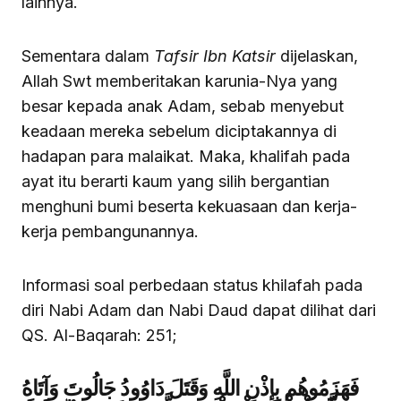
lainnya.
Sementara dalam
Tafsir Ibn Katsir
dijelaskan,
Allah Swt memberitakan karunia-Nya yang
besar kepada anak Adam, sebab menyebut
keadaan mereka sebelum diciptakannya di
hadapan para malaikat. Maka, khalifah pada
ayat itu berarti kaum yang silih bergantian
menghuni bumi beserta kekuasaan dan kerja-
kerja pembangunannya.
Informasi soal perbedaan status khilafah pada
diri Nabi Adam dan Nabi Daud dapat dilihat dari
QS. Al-Baqarah: 251;
فَهَزَمُوهُم بِإِذْنِ اللَّهِ وَقَتَلَ دَاوُودُ جَالُوتَ وَآتَاهُ