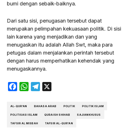
bumi dengan sebaik-baiknya.
Dari satu sisi, penugasan tersebut dapat
merupakan pelimpahan kekuasaan politik. Di sisi
lain karena yang menjadikan dan yang
menugaskan itu adalah Allah Swt, maka para
petugas dalam menjalankan perintah tersebut
dengan harus memperhatikan kehendak yang
menugaskannya.
Facebook
WhatsApp
Telegram
X
AL-QUR'AN
BAHASA ARAB
POLITIK
POLITIK ISLAM
POLITISASI ISLAM
QURAISH SHIHAB
SAJIANKHUSUS
TAFSIR AL MISBAH
TAFSIR AL-QUR'AN