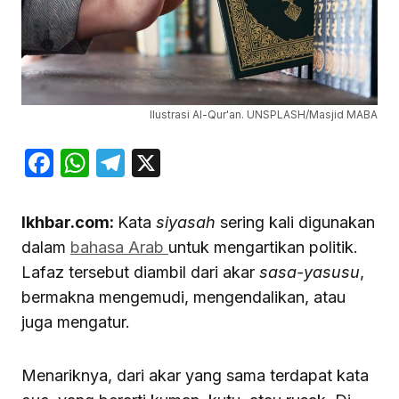
Ilustrasi Al-Qur'an. UNSPLASH/Masjid MABA
Facebook
WhatsApp
Telegram
X
Ikhbar.com:
Kata
siyasah
sering kali digunakan
dalam
bahasa Arab
untuk mengartikan politik.
Lafaz tersebut diambil dari akar
sasa-yasusu
,
bermakna mengemudi, mengendalikan, atau
juga mengatur.
Menariknya, dari akar yang sama terdapat kata