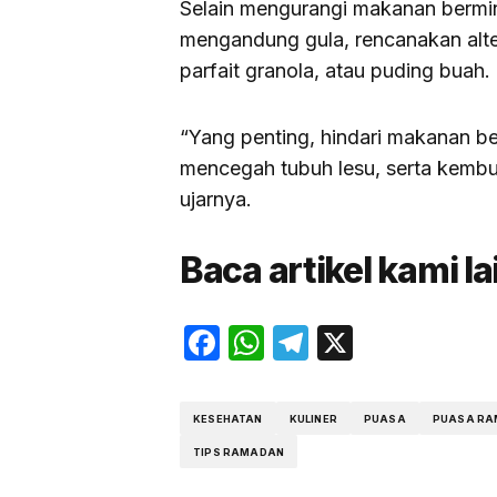
Selain mengurangi makanan bermin
mengandung gula, rencanakan alter
parfait granola, atau puding buah.
“Yang penting, hindari makanan b
mencegah tubuh lesu, serta kembu
ujarnya.
Baca artikel kami l
Facebook
WhatsApp
Telegram
X
KESEHATAN
KULINER
PUASA
PUASA R
TIPS RAMADAN