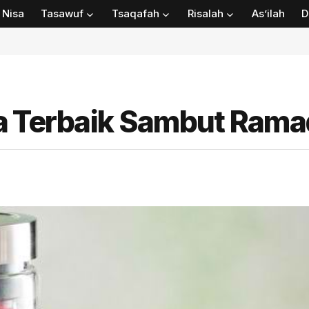
Nisa
Tasawuf
Tsaqafah
Risalah
As’ilah
D
ra Terbaik Sambut Ram