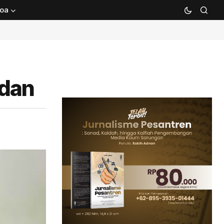
oa
adan