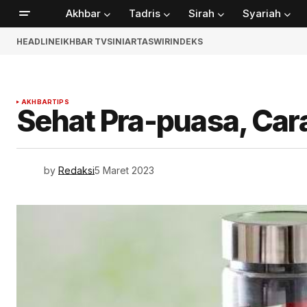
Akhbar
Tadris
Sirah
Syariah
HEADLINE
IKHBAR TV
SINIAR
TASWIR
INDEKS
AKHBAR
TIPS
Sehat Pra-puasa, Ca
by
Redaksi
5 Maret 2023