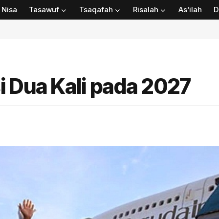
Nisa
Tasawuf
Tsaqafah
Risalah
As’ilah
D
i Dua Kali pada 2027