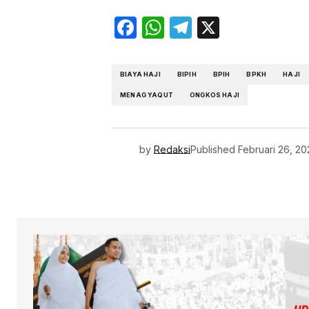
Facebook
WhatsApp
Telegram
X
BIAYA HAJI
BIPIH
BPIH
BPKH
HAJI
MENAG YAQUT
ONGKOS HAJI
by
Redaksi
Published
Februari 26, 20