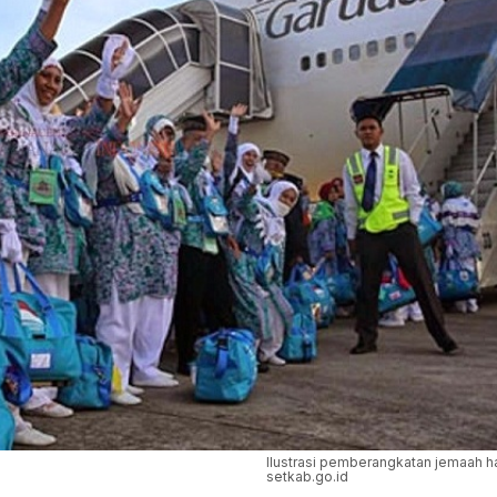
Ilustrasi pemberangkatan jemaah ha
setkab.go.id