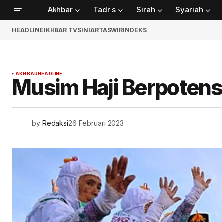
Akhbar
Tadris
Sirah
Syariah
HEADLINE
IKHBAR TV
SINIAR
TASWIR
INDEKS
AKHBAR
HEADLINE
Musim Haji Berpotens
by
Redaksi
26 Februari 2023