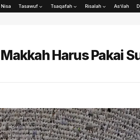
Nisa
Tasawuf
Tsaqafah
Risalah
As’ilah
D
k Makkah Harus Pakai S