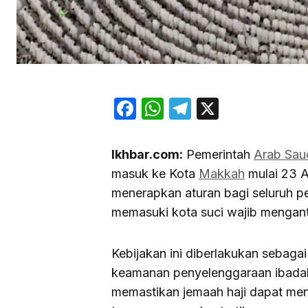
Facebook
WhatsApp
Telegram
X
Ikhbar.com:
Pemerintah
Arab Sau
masuk ke Kota
Makkah
mulai 23 A
menerapkan aturan bagi seluruh p
memasuki kota suci wajib mengantong
Kebijakan ini diberlakukan sebaga
keamanan penyelenggaraan ibad
memastikan jemaah haji dapat men