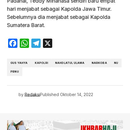
Padahal, Teddy Minahasa sendiri baru empat
hari menjabat sebagai Kapolda Jawa Timur.
Sebelumnya dia menjabat sebagai Kapolda
Sumatera Barat.
Facebook
WhatsApp
Telegram
X
GUS YAHYA
KAPOLRI
NAHDLATUL ULAMA
NARKOBA
NU
PBNU
by
Redaksi
Published
Oktober 14, 2022