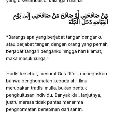
yang dikenal luas di kalangan ulama:
مَنْ صَافَحَنِي أَوْ صَافَحَ مَنْ صَافَحَنِي إِلَىٰ يَوْمِ
الْقِيَامَةِ دَخَلَ الْجَنَّةَ
“Barangsiapa yang berjabat tangan denganku
atau berjabat tangan dengan orang yang pernah
berjabat tangan denganku hingga hari kiamat,
maka masuk surga.”
Hadis tersebut, menurut Gus Rifqil, menegaskan
bahwa penghormatan kepada ahli ilmu
merupakan tradisi mulia, bukan bentuk
pengkultusan individu. Banyak kiai, lanjutnya,
justru merasa tidak pantas menerima
penghormatan berlebihan dari santri.