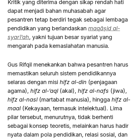
Kritik yang diterima dengan sikap rendah hati
dapat menjadi bahan muhasabah agar
pesantren tetap berdiri tegak sebagai lembaga
pendidikan yang berlandaskan
maqāṣid al-
syarī‘ah
, yakni tujuan besar syariat yang
mengarah pada kemaslahatan manusia.
Gus Rifqil menekankan bahwa pesantren harus
memastikan seluruh sistem pendidikannya
selaras dengan misi
hifz al-din
(penjagaan
agama),
hifz al-‘aql
(akal),
hifz al-nafs
(jiwa),
hifz al-nasl
(martabat manusia), hingga
hifz al-
maal
(Kekayaan, termasuk intelektual). Lima
pilar tersebut, menurutnya, tidak berhenti
sebagai konsep teoretis, melainkan harus hadir
nyata dalam pola pendidikan, relasi sosial, dan