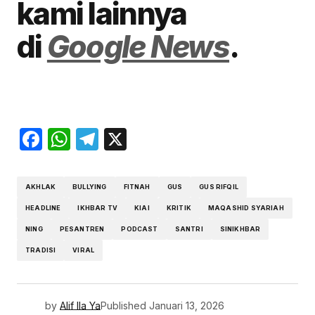
kami lainnya
di
Google News
.
Facebook
WhatsApp
Telegram
X
AKHLAK
BULLYING
FITNAH
GUS
GUS RIFQIL
HEADLINE
IKHBAR TV
KIAI
KRITIK
MAQASHID SYARIAH
NING
PESANTREN
PODCAST
SANTRI
SINIKHBAR
TRADISI
VIRAL
by
Alif Ila Ya
Published
Januari 13, 2026