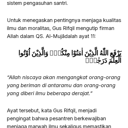
sistem pengasuhan santri.
Untuk menegaskan pentingnya menjaga kualitas
ilmu dan moralitas, Gus Rifqil mengutip firman
Allah dalam QS. Al-Mujādalah ayat 11:
يَرْفَعِ اللّٰهُ الَّذِيْنَ اٰمَنُوْا مِنْكُمْۙ وَالَّذِيْنَ اُوْتُوا
الْعِلْمَ دَرَجٰتٍۗ
“Allah niscaya akan mengangkat orang-orang
yang beriman di antaramu dan orang-orang
yang diberi ilmu beberapa derajat.”
Ayat tersebut, kata Gus Rifqil, menjadi
pengingat bahwa pesantren berkewajiban
menjaga marwah ilmu sekaligus memastikan