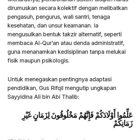
dirumuskan secara kolektif dengan melibatkan
pengasuh, pengurus, wali santri, tenaga
kesehatan, dan unsur keamanan. Ia
mengusulkan bentuk takzir alternatif, seperti
membaca Al-Qur’an atau denda administratif,
guna menanamkan kedisiplinan tanpa melukai
fisik maupun psikologis.
Untuk menegaskan pentingnya adaptasi
pendidikan, Gus Rifqil mengutip ungkapan
Sayyidina Ali bin Abi Thalib:
عَلِّمُوا أَوْلَادَكُمْ فَإِنَّهُمْ مَخْلُوقُونَ لِزَمَانٍ غَيْرِ
زَمَانِكُمْ