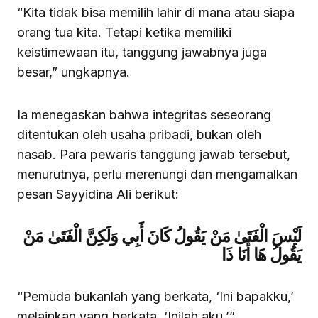
“Kita tidak bisa memilih lahir di mana atau siapa
orang tua kita. Tetapi ketika memiliki
keistimewaan itu, tanggung jawabnya juga
besar,” ungkapnya.
Ia menegaskan bahwa integritas seseorang
ditentukan oleh usaha pribadi, bukan oleh
nasab. Para pewaris tanggung jawab tersebut,
menurutnya, perlu merenungi dan mengamalkan
pesan Sayyidina Ali berikut:
لَيْسَ الْفَتَىٰ مَنْ يَقُولُ كَانَ أَبِي وَلَكِنَّ الْفَتَىٰ مَنْ
يَقُولُ هَا أَنَا ذَا
“Pemuda bukanlah yang berkata, ‘Ini bapakku,’
melainkan yang berkata, ‘Inilah aku.’”