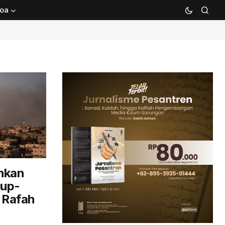
oa
uhkan
dup-
 Rafah