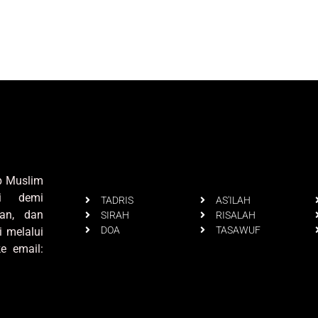
up Muslim
i demi
TADRIS
AS'ILAH
an, dan
SIRAH
RISALAH
DOA
TASAWUF
i melalui
e email: