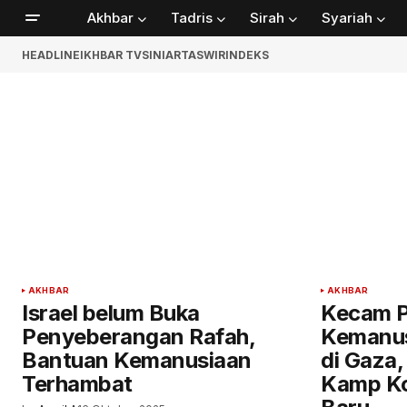
Akhbar
Tadris
Sirah
Syariah
HEADLINE
IKHBAR TV
SINIAR
TASWIR
INDEKS
AKHBAR
AKHBAR
Israel belum Buka
Kecam P
Penyeberangan Rafah,
Kemanus
Bantuan Kemanusiaan
di Gaza,
Terhambat
Kamp Ko