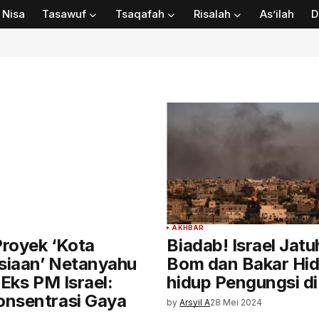
Nisa
Tasawuf
Tsaqafah
Risalah
As’ilah
D
AKHBAR
royek ‘Kota
Biadab! Israel Jat
iaan’ Netanyahu
Bom dan Bakar Hi
 Eks PM Israel:
hidup Pengungsi di
nsentrasi Gaya
by
Arsyil A
28 Mei 2024