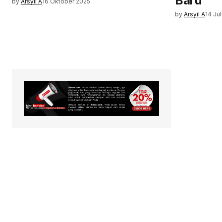
Baru
by
Arsyil A
16 Oktober 2025
by
Arsyil A
14 Ju