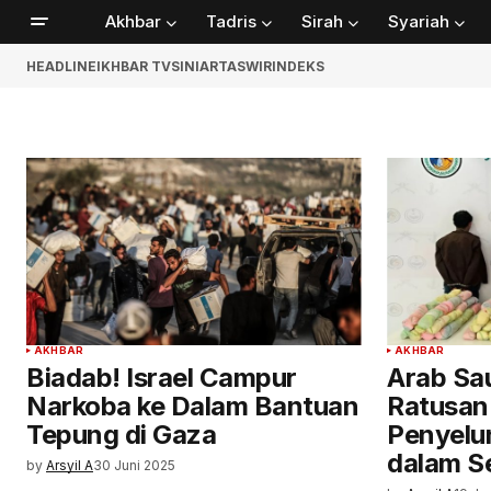
Akhbar
Tadris
Sirah
Syariah
HEADLINE
IKHBAR TV
SINIAR
TASWIR
INDEKS
AKHBAR
AKHBAR
Biadab! Israel Campur
Arab Sa
Narkoba ke Dalam Bantuan
Ratusan
Tepung di Gaza
Penyelu
dalam S
by
Arsyil A
30 Juni 2025