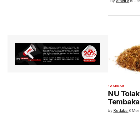
by
Arsyil A
19 Ja
AKHBAR
NU Tola
Tembaka
by
Redaksi
8 Mei