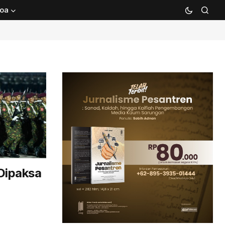
oa
Dipaksa