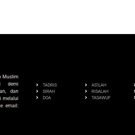
up Muslim
i demi
TADRIS
AS'ILAH
an, dan
SIRAH
RISALAH
DOA
TASAWUF
i melalui
e email: