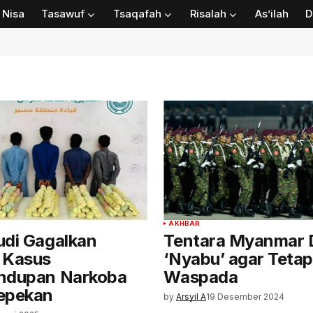
Nisa
Tasawuf
Tsaqafah
Risalah
As’ilah
D
AKHBAR
udi Gagalkan
Tentara Myanmar 
 Kasus
‘Nyabu’ agar Tetap
ndupan Narkoba
Waspada
epekan
by
Arsyil A
19 Desember 2024