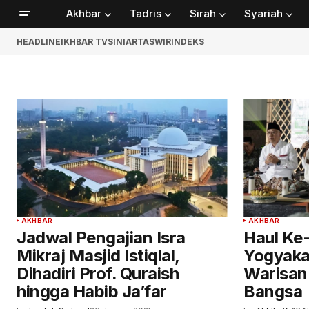
Akhbar
Tadris
Sirah
Syariah
HEADLINE
IKHBAR TV
SINIAR
TASWIR
INDEKS
AKHBAR
AKHBAR
Jadwal Pengajian Isra
Haul Ke-
Mikraj Masjid Istiqlal,
Yogyaka
Dihadiri Prof. Quraish
Warisan
hingga Habib Ja’far
Bangsa