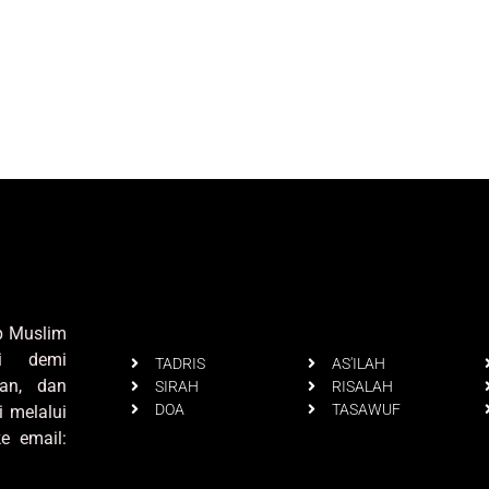
up Muslim
i demi
TADRIS
AS'ILAH
an, dan
SIRAH
RISALAH
DOA
TASAWUF
i melalui
e email: