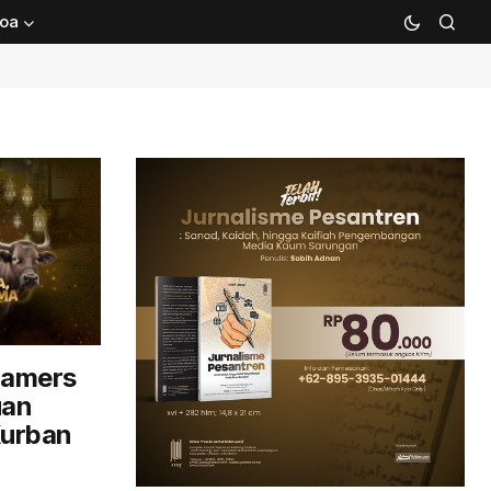
oa
Gamers
uan
Kurban