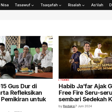
Nisa
Tasawuf
Tsaqafah
Risalah
As’ilah
D
TEKNO
15 Gus Dur di
Habib Ja’far Ajak 
rta Refleksikan
Free Fire Seru-ser
 Pemikiran untuk
sembari Sedekah 
by
Redaksi
7 Juni 2024