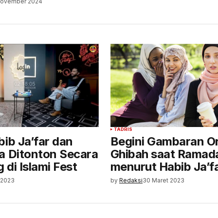
November 2024
TADRIS
bib Ja’far dan
Begini Gambaran O
a Ditonton Secara
Ghibah saat Ramad
di Islami Fest
menurut Habib Ja’f
 2023
by
Redaksi
30 Maret 2023