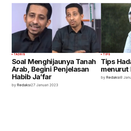
TADRIS
TIPS
Soal Menghijaunya Tanah
Tips Had
Arab, Begini Penjelasan
menurut 
Habib Ja’far
by
Redaksi
8 Jan
by
Redaksi
27 Januari 2023