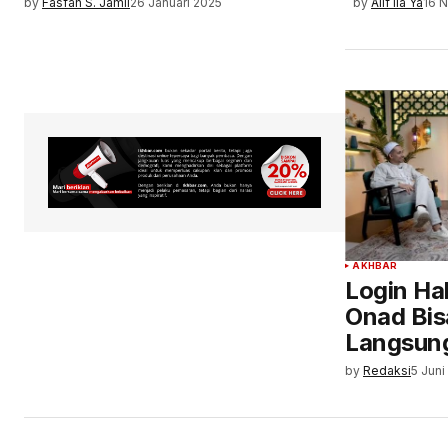
by
Fasfah S. Jamil
26 Januari 2025
by
Alif Ila Ya
16 
AKHBAR
Login Ha
Onad Bis
Langsung 
by
Redaksi
5 Juni