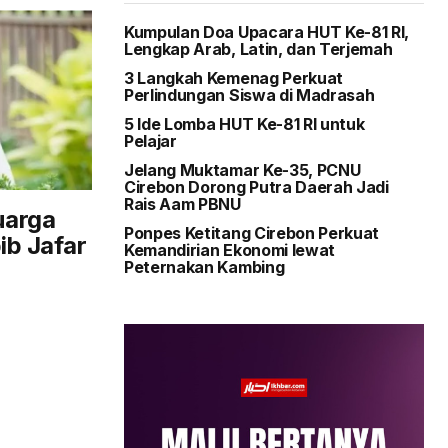
Kumpulan Doa Upacara HUT Ke-81 RI,
Lengkap Arab, Latin, dan Terjemah
3 Langkah Kemenag Perkuat
Perlindungan Siswa di Madrasah
5 Ide Lomba HUT Ke-81 RI untuk
Pelajar
Jelang Muktamar Ke-35, PCNU
Cirebon Dorong Putra Daerah Jadi
Rais Aam PBNU
uarga
Ponpes Ketitang Cirebon Perkuat
ib Jafar
Kemandirian Ekonomi lewat
Peternakan Kambing