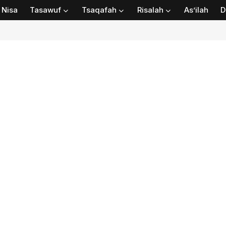
Nisa
Tasawuf
Tsaqafah
Risalah
As’ilah
D