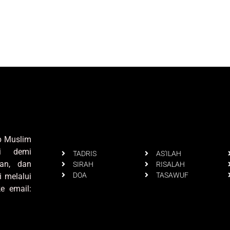
up Muslim
i demi
TADRIS
AS'ILAH
an, dan
SIRAH
RISALAH
DOA
TASAWUF
i melalui
e email: