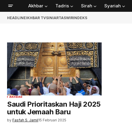
Akhbar
Tadris
Sirah
Syariah
HEADLINE
IKHBAR TV
SINIAR
TASWIR
INDEKS
AKHBAR
Saudi Prioritaskan Haji 2025
untuk Jemaah Baru
by
Fasfah S. Jamil
15 Februari 2025