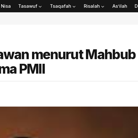
Nisa
Tasawuf
Tsaqafah
Risalah
As’ilah
D
wan menurut Mahbub
ama PMII