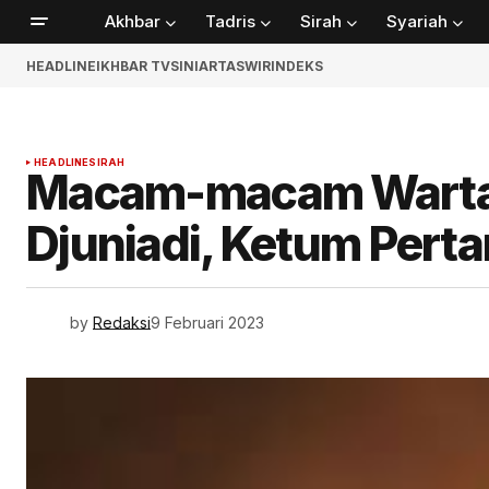
Akhbar
Tadris
Sirah
Syariah
HEADLINE
IKHBAR TV
SINIAR
TASWIR
INDEKS
HEADLINE
SIRAH
Macam-macam Warta
Djuniadi, Ketum Pert
by
Redaksi
9 Februari 2023