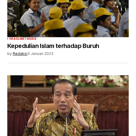
HEADLINE
TADRIS
Kepedulian Islam terhadap Buruh
by
Redaksi
3 Januari 2023