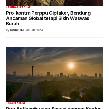
AKHBAR
HEADLINE
Pro-kontra Perppu Ciptaker, Bendung
Ancaman Global tetapi Bikin Waswas
Buruh
by
Redaksi
3 Januari 2023
DOA
HEADLINE
Doa Antibanjir yang Sesuai dengan Kontur