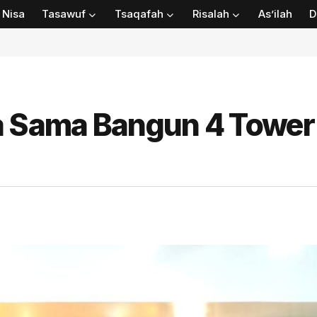
Nisa
Tasawuf
Tsaqafah
Risalah
As’ilah
D
a Sama Bangun 4 Tower