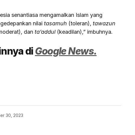
onesia senantiasa mengamalkan Islam yang
gedepankan nilai
tasamuh
(toleran),
tawazun
moderat), dan
ta’addul
(keadilan),” imbuhnya.
ainnya di
Google News.
er 30, 2023