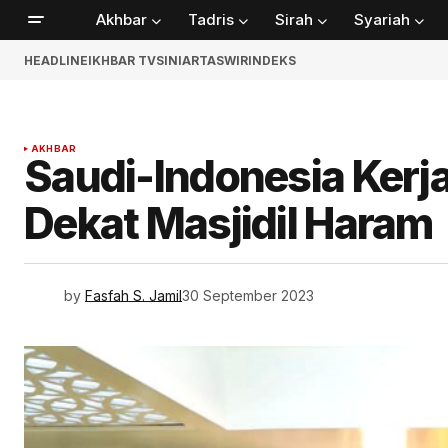
Akhbar
Tadris
Sirah
Syariah
HEADLINE
IKHBAR TV
SINIAR
TASWIR
INDEKS
AKHBAR
Saudi-Indonesia Kerj
Dekat Masjidil Haram
by
Fasfah S. Jamil
30 September 2023