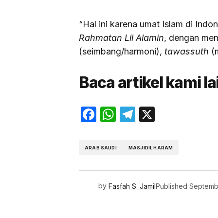
“Hal ini karena umat Islam di Ind
Rahmatan Lil Alamin
, dengan men
(seimbang/harmoni),
tawassuth
(
Baca artikel kami l
Facebook
WhatsApp
Telegram
X
ARAB SAUDI
MASJIDIL HARAM
by
Fasfah S. Jamil
Published
Septemb