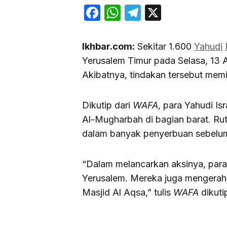
Facebook
WhatsApp
Telegram
X
Ikhbar.com:
Sekitar 1.600
Yahudi
Yerusalem Timur pada Selasa, 13 
Akibatnya, tindakan tersebut me
Dikutip dari
WAFA
, para Yahudi I
Al-Mugharbah di bagian barat. Ru
dalam banyak penyerbuan sebelu
“Dalam melancarkan aksinya, para
Yerusalem. Mereka juga mengerah
Masjid Al Aqsa,” tulis
WAFA
dikuti