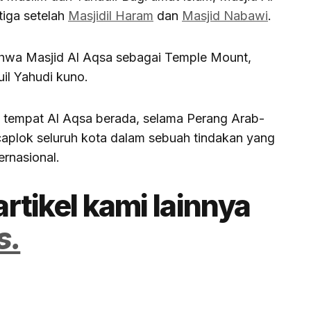
iga setelah
Masjidil Haram
dan
Masjid Nabawi
.
ahwa Masjid Al Aqsa sebagai Temple Mount,
uil Yahudi kuno.
, tempat Al Aqsa berada, selama Perang Arab-
ncaplok seluruh kota dalam sebuah tindakan yang
ernasional.
artikel kami lainnya
s.