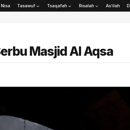
Nisa
Tasawuf
Tsaqafah
Risalah
As’ilah
D
Serbu Masjid Al Aqsa