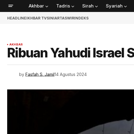
Akhbar
Tadris
Sirah
Syariah
HEADLINE
IKHBAR TV
SINIAR
TASWIR
INDEKS
AKHBAR
Ribuan Yahudi Israel 
by
Fasfah S. Jamil
14 Agustus 2024