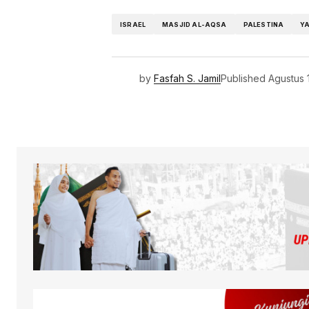
ISRAEL
MASJID AL-AQSA
PALESTINA
Y
by
Fasfah S. Jamil
Published
Agustus 