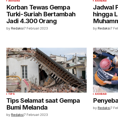
AKHBAR
AKHBAR
Korban Tewas Gempa
Jadwal 
Turki-Suriah Bertambah
hingga L
Jadi 4.300 Orang
Muhamm
by
Redaksi
7 Februari 2023
by
Redaksi
7 Fe
TIPS
AKHBAR
Tips Selamat saat Gempa
Penyeba
Bumi Melanda
by
Redaksi
7 Fe
by
Redaksi
7 Februari 2023