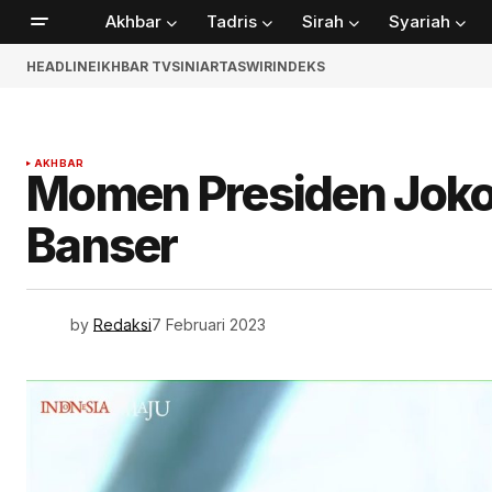
Akhbar
Tadris
Sirah
Syariah
HEADLINE
IKHBAR TV
SINIAR
TASWIR
INDEKS
AKHBAR
Momen Presiden Joko
Banser
by
Redaksi
7 Februari 2023