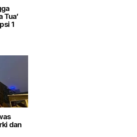
gga
a Tua’
si 1
was
rki dan