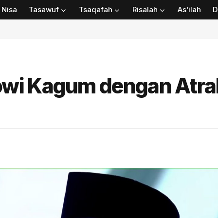
Nisa
Tasawuf
Tsaqafah
Risalah
As’ilah
D
wi Kagum dengan Atra