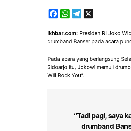
Facebook
WhatsApp
Telegram
X
Ikhbar.com:
Presiden RI Joko Wi
drumband Banser pada acara pun
Pada acara yang berlangsung Selas
Sidoarjo itu, Jokowi memuji dru
Will Rock You”.
“Tadi pagi, saya 
drumband Banse