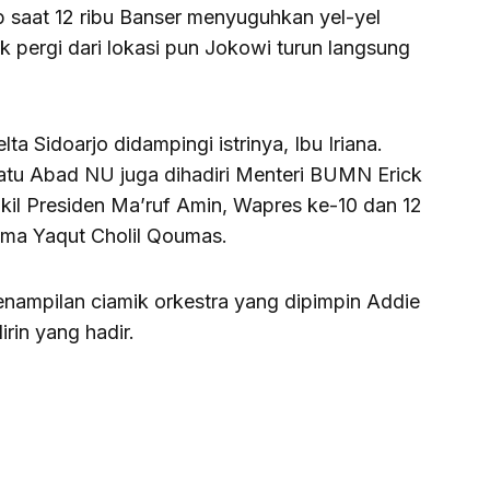
b saat 12 ribu Banser menyuguhkan yel-yel
k pergi dari lokasi pun Jokowi turun langsung
ta Sidoarjo didampingi istrinya, Ibu Iriana.
Satu Abad NU juga dihadiri Menteri BUMN Erick
il Presiden Ma’ruf Amin, Wapres ke-10 dan 12
ama Yaqut Cholil Qoumas.
enampilan ciamik orkestra yang dipimpin Addie
rin yang hadir.