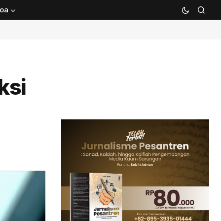
oa
ksi