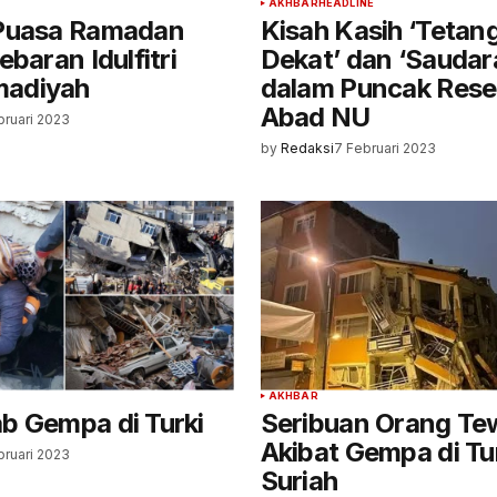
AKHBAR
HEADLINE
Puasa Ramadan
Kisah Kasih ‘Tetan
ebaran Idulfitri
Dekat’ dan ‘Saudar
adiyah
dalam Puncak Resep
Abad NU
bruari 2023
by
Redaksi
7 Februari 2023
AKHBAR
b Gempa di Turki
Seribuan Orang Te
Akibat Gempa di Tu
bruari 2023
Suriah