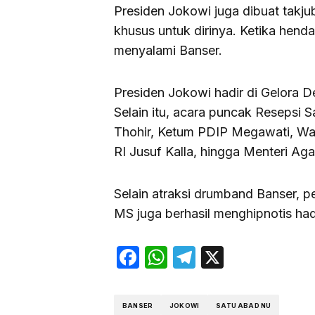
Presiden Jokowi juga dibuat takju
khusus untuk dirinya. Ketika henda
menyalami Banser.
Presiden Jokowi hadir di Gelora Del
Selain itu, acara puncak Resepsi 
Thohir, Ketum PDIP Megawati, Wak
RI Jusuf Kalla, hingga Menteri Ag
Selain atraksi drumband Banser, p
MS juga berhasil menghipnotis hadi
Facebook
WhatsApp
Telegram
X
BANSER
JOKOWI
SATU ABAD NU