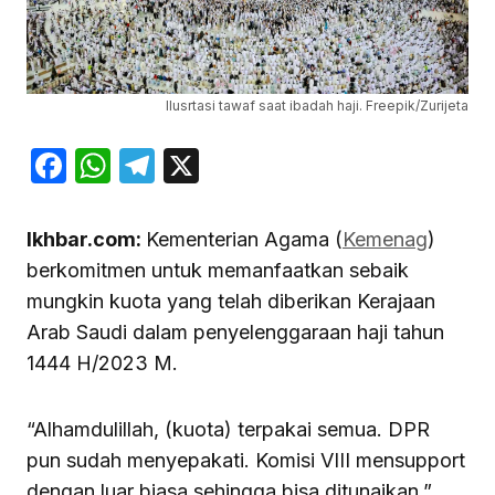
Ilusrtasi tawaf saat ibadah haji. Freepik/Zurijeta
Facebook
WhatsApp
Telegram
X
Ikhbar.com:
Kementerian Agama (
Kemenag
)
berkomitmen untuk memanfaatkan sebaik
mungkin kuota yang telah diberikan Kerajaan
Arab Saudi dalam penyelenggaraan haji tahun
1444 H/2023 M.
“Alhamdulillah, (kuota) terpakai semua. DPR
pun sudah menyepakati. Komisi VIII mensupport
dengan luar biasa sehingga bisa ditunaikan,”