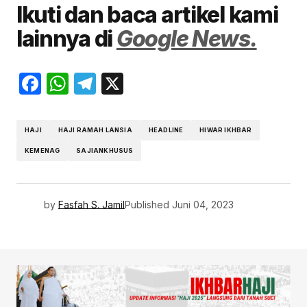
Ikuti dan baca artikel kami
lainnya di
Google News.
Facebook
WhatsApp
Telegram
X
HAJI
HAJI RAMAH LANSIA
HEADLINE
HIWAR IKHBAR
KEMENAG
SAJIANKHUSUS
by
Fasfah S. Jamil
Published
Juni 04, 2023