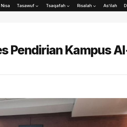
Nisa
Tasawuf
Tsaqafah
Risalah
As’ilah
D
s Pendirian Kampus Al