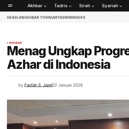
Akhbar
Tadris
Sirah
Syariah
HEADLINE
IKHBAR TV
SINIAR
TASWIR
INDEKS
AKHBAR
Menag Ungkap Progre
Azhar di Indonesia
by
Fasfah S. Jamil
22 Januari 2026