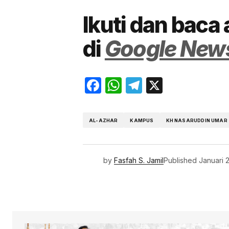
Ikuti dan baca 
di
Google New
Facebook
WhatsApp
Telegram
X
AL-AZHAR
KAMPUS
KH NASARUDDIN UMAR
by
Fasfah S. Jamil
Published
Januari 