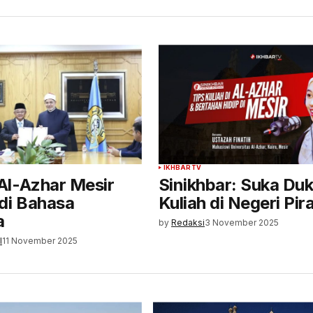
IKHBARTV
l-Azhar Mesir
Sinikhbar: Suka Du
di Bahasa
Kuliah di Negeri Pi
a
by
Redaksi
3 November 2025
l
11 November 2025