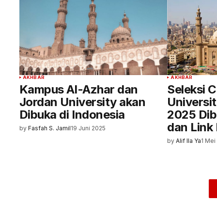
AKHBAR
AKHBAR
Kampus Al-Azhar dan
Seleksi 
Jordan University akan
Universi
Dibuka di Indonesia
2025 Dib
dan Link
by
Fasfah S. Jamil
19 Juni 2025
by
Alif Ila Ya
1 Mei