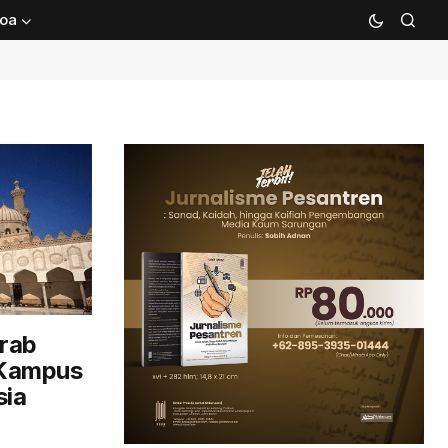
oa
rab
 Kampus
sia