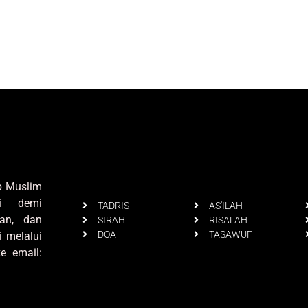
up Muslim
i demi
TADRIS
AS'ILAH
an, dan
SIRAH
RISALAH
DOA
TASAWUF
i melalui
e email: