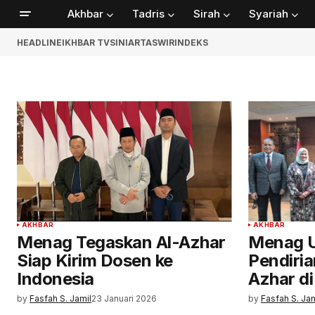
Akhbar
Tadris
Sirah
Syariah
HEADLINE
IKHBAR TV
SINIAR
TASWIR
INDEKS
AKHBAR
AKHBAR
Menag Tegaskan Al-Azhar
Menag U
Siap Kirim Dosen ke
Pendiri
Indonesia
Azhar di
by
Fasfah S. Jamil
23 Januari 2026
by
Fasfah S. Jam