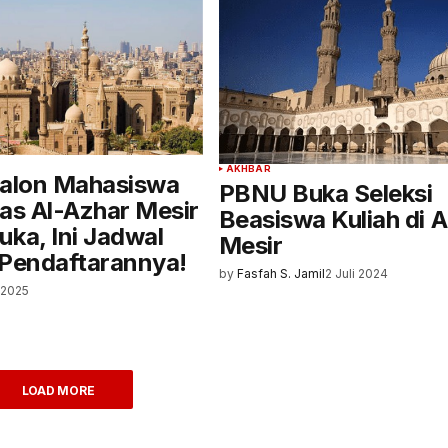
AKHBAR
Calon Mahasiswa
PBNU Buka Seleksi
tas Al-Azhar Mesir
Beasiswa Kuliah di A
uka, Ini Jadwal
Mesir
 Pendaftarannya!
by
Fasfah S. Jamil
2 Juli 2024
 2025
LOAD MORE