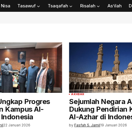
Nisa
Tasawuf
Tsaqafah
Risalah
As’ilah
D
AKHBAR
ngkap Progres
Sejumlah Negara A
an Kampus Al-
Dukung Pendirian
 Indonesia
Al-Azhar di Indone
il
22 Januari 2026
by
Fasfah S. Jamil
19 Januari 2026