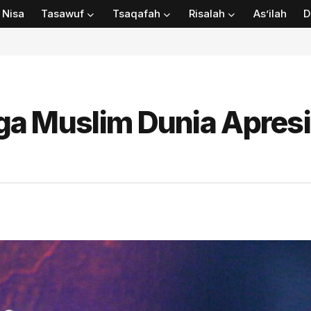
Nisa
Tasawuf
Tsaqafah
Risalah
As’ilah
D
Liga Muslim Dunia Apresi