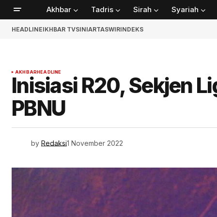
Akhbar
Tadris
Sirah
Syariah
HEADLINE
IKHBAR TV
SINIAR
TASWIR
INDEKS
AKHBAR
HEADLINE
Inisiasi R20, Sekjen 
PBNU
by
Redaksi
1 November 2022