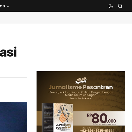
oa
asi