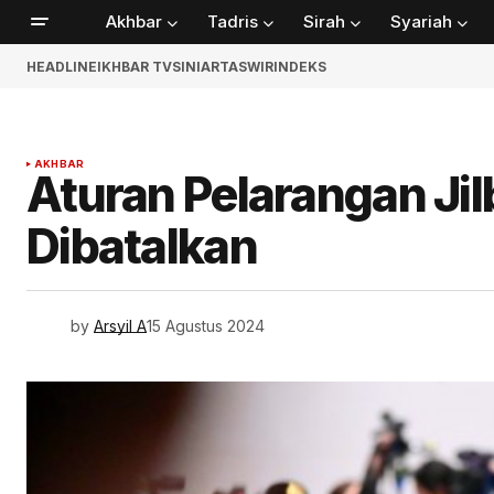
Akhbar
Tadris
Sirah
Syariah
HEADLINE
IKHBAR TV
SINIAR
TASWIR
INDEKS
AKHBAR
Aturan Pelarangan Jil
Dibatalkan
by
Arsyil A
15 Agustus 2024