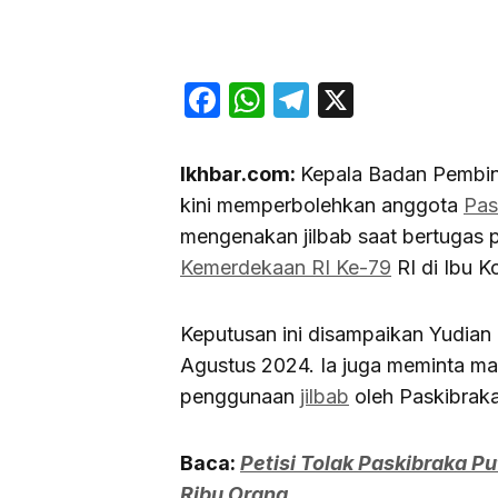
Facebook
WhatsApp
Telegram
X
Ikhbar.com:
Kepala Badan Pembina
kini memperbolehkan anggota
Pas
mengenakan jilbab saat bertugas
Kemerdekaan RI Ke-79
RI di Ibu K
Keputusan ini disampaikan Yudian
Agustus 2024. Ia juga meminta ma
penggunaan
jilbab
oleh Paskibrak
Baca:
Petisi Tolak Paskibraka Pu
Ribu Orang