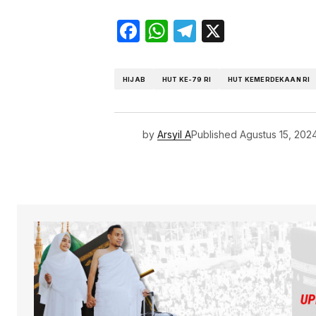
Facebook
WhatsApp
Telegram
X
HIJAB
HUT KE-79 RI
HUT KEMERDEKAAN RI
by
Arsyil A
Published
Agustus 15, 202