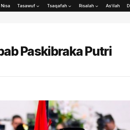
Nisa
Tasawuf
Tsaqafah
Risalah
As’ilah
D
bab Paskibraka Putri