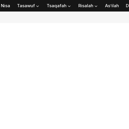
Nisa
Tasawuf
Tsaqafah
Risalah
As’ilah
D