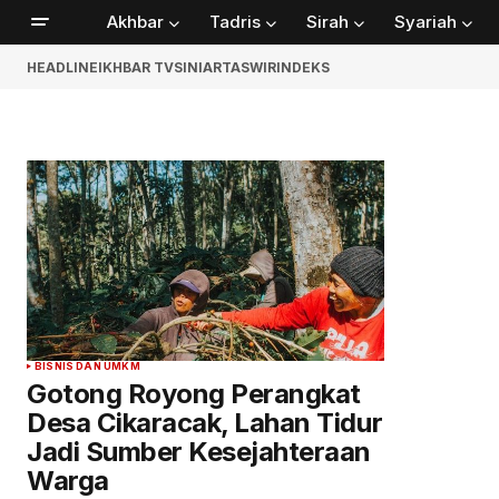
Akhbar
Tadris
Sirah
Syariah
HEADLINE
IKHBAR TV
SINIAR
TASWIR
INDEKS
BISNIS DAN UMKM
Gotong Royong Perangkat
Desa Cikaracak, Lahan Tidur
Jadi Sumber Kesejahteraan
Warga