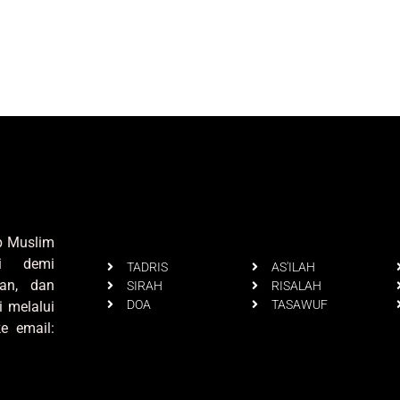
up Muslim
i demi
TADRIS
AS'ILAH
an, dan
SIRAH
RISALAH
DOA
TASAWUF
i melalui
e email: