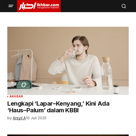
AKHBAR
Lengkapi ‘Lapar–Kenyang,’ Kini Ada
‘Haus–Palum’ dalam KBBI
by
Arsyil A
10 Juli 2025