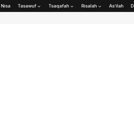
Nisa
Tasawuf
Tsaqafah
Risalah
As’ilah
D