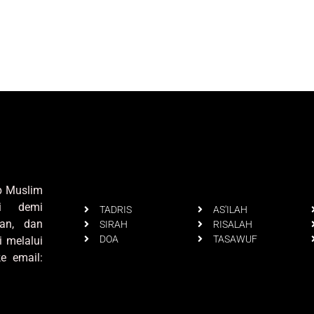
up Muslim
i demi
TADRIS
AS'ILAH
an, dan
SIRAH
RISALAH
DOA
TASAWUF
i melalui
e email: