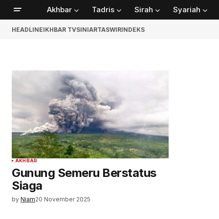
Akhbar
Tadris
Sirah
Syariah
HEADLINE
IKHBAR TV
SINIAR
TASWIR
INDEKS
AKHBAR
Gunung Semeru Berstatus
Siaga
by
Niam
20 November 2025