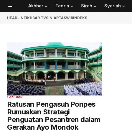
Akhbar
Tadris
Sirah
Syariah
HEADLINE
IKHBAR TV
SINIAR
TASWIR
INDEKS
AKHBAR
Ratusan Pengasuh Ponpes
Rumuskan Strategi
Penguatan Pesantren dalam
Gerakan Ayo Mondok