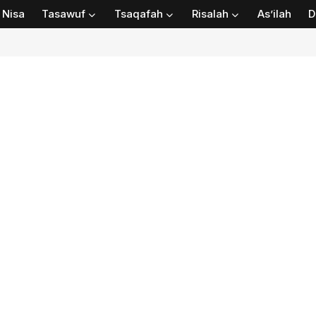
Nisa
Tasawuf
Tsaqafah
Risalah
As’ilah
D