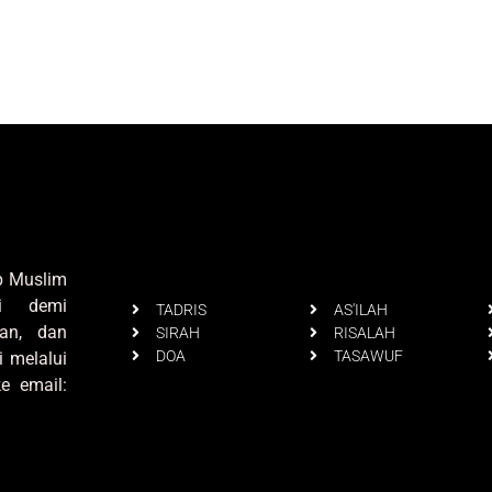
up Muslim
i demi
TADRIS
AS'ILAH
an, dan
SIRAH
RISALAH
DOA
TASAWUF
i melalui
e email: