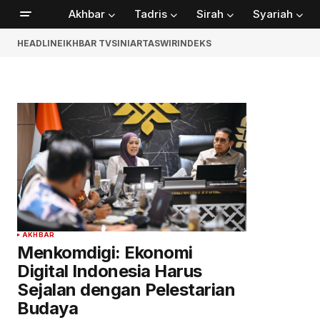
Akhbar
Tadris
Sirah
Syariah
HEADLINE
IKHBAR TV
SINIAR
TASWIR
INDEKS
AKHBAR
Menkomdigi: Ekonomi
Digital Indonesia Harus
Sejalan dengan Pelestarian
Budaya