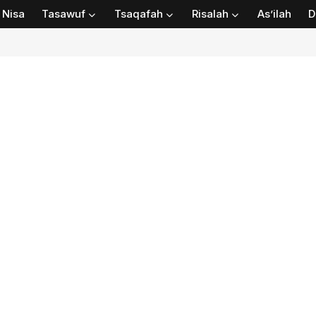
Nisa
Tasawuf
Tsaqafah
Risalah
As’ilah
D