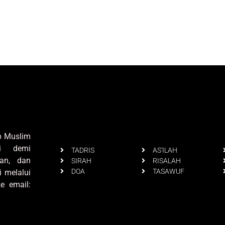
up Muslim
i demi
TADRIS
AS'ILAH
an, dan
SIRAH
RISALAH
DOA
TASAWUF
i melalui
e email: