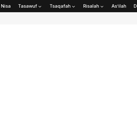
Nisa
Tasawuf
Tsaqafah
Risalah
As’ilah
D