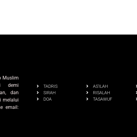
up Muslim
i demi
TADRIS
AS'ILAH
an, dan
SIRAH
RISALAH
DOA
TASAWUF
i melalui
e email: