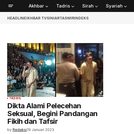
Akhbar
Tadris
Sirah
Syariah
HEADLINE
IKHBAR TV
SINIAR
TASWIR
INDEKS
TADRIS
Dikta Alami Pelecehan
Seksual, Begini Pandangan
Fikih dan Tafsir
by
Redaksi
19 Januari 2023