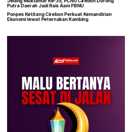
Jelang Muktamar Ke-35, PCNU Cirebon Dorong
Putra Daerah Jadi Rais Aam PBNU
Ponpes Ketitang Cirebon Perkuat Kemandirian
Ekonomi lewat Peternakan Kambing