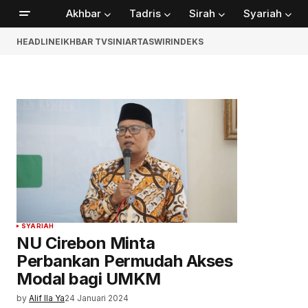
Akhbar
Tadris
Sirah
Syariah
HEADLINE
IKHBAR TV
SINIAR
TASWIR
INDEKS
SYARIAH
NU Cirebon Minta
Perbankan Permudah Akses
Modal bagi UMKM
by
Alif Ila Ya
24 Januari 2024