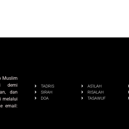
up Muslim
i demi
TADRIS
AS'ILAH
an, dan
SIRAH
RISALAH
DOA
TASAWUF
i melalui
e email: