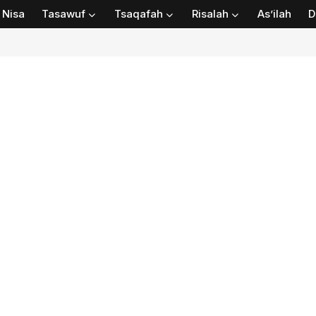
Nisa
Tasawuf
Tsaqafah
Risalah
As’ilah
D