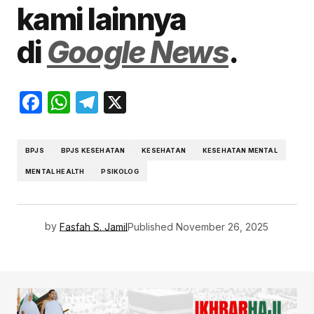
kami lainnya
di
Google News
.
Facebook
WhatsApp
Telegram
X
BPJS
BPJS KESEHATAN
KESEHATAN
KESEHATAN MENTAL
MENTAL HEALTH
PSIKOLOG
by
Fasfah S. Jamil
Published
November 26, 2025