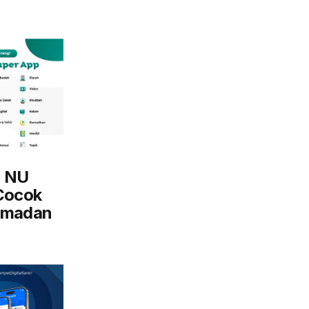
u NU
 Cocok
amadan