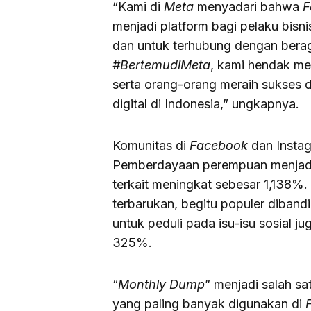
“Kami di
Meta
menyadari bahwa
F
menjadi platform bagi pelaku bi
dan untuk terhubung dengan berag
#BertemudiMeta
, kami hendak me
serta orang-orang meraih sukses 
digital di Indonesia,” ungkapnya.
Komunitas di
Facebook
dan Instag
Pemberdayaan perempuan menjadi
terkait meningkat sebesar 1,138%.
terbarukan, begitu populer diban
untuk peduli pada isu-isu sosial j
325%.
“
Monthly Dump
” menjadi salah sat
yang paling banyak digunakan di