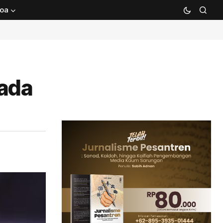
oa
pada