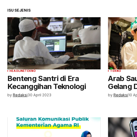
ISU SEJENIS
HEADLINE
TEKNO
TEKNO
Benteng Santri di Era
Arab Sa
Kecanggihan Teknologi
Gelang D
by
Redaksi
30 April 2023
by
Redaksi
10 A