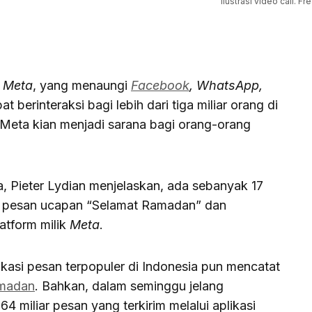
Ilustrasi video call. F
l
Meta
, yang menaungi
Facebook
, WhatsApp,
at berinteraksi bagi lebih dari tiga miliar orang di
ri, Meta kian menjadi sarana bagi orang-orang
a, Pieter Lydian menjelaskan, ada sebanyak 17
an pesan ucapan “Selamat Ramadan” dan
latform milik
Meta
.
likasi pesan terpopuler di Indonesia pun mencatat
madan
. Bahkan, dalam seminggu jelang
 miliar pesan yang terkirim melalui aplikasi