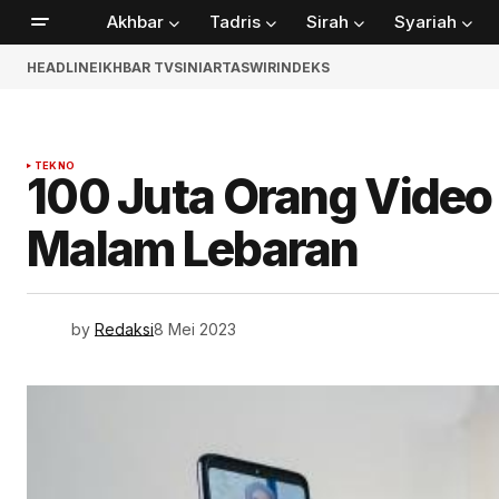
Akhbar
Tadris
Sirah
Syariah
HEADLINE
IKHBAR TV
SINIAR
TASWIR
INDEKS
TEKNO
100 Juta Orang Video
Malam Lebaran
by
Redaksi
8 Mei 2023