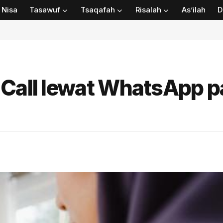
Nisa
Tasawuf
Tsaqafah
Risalah
As’ilah
D
 Call lewat WhatsApp 