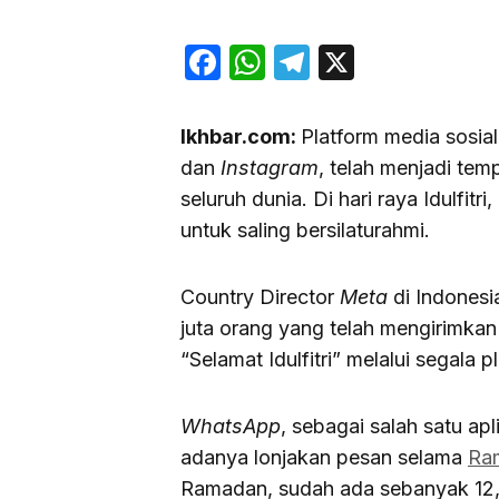
Facebook
WhatsApp
Telegram
X
Ikhbar.com:
Platform media sosia
dan
Instagram
, telah menjadi temp
seluruh dunia. Di hari raya Idulfit
untuk saling bersilaturahmi.
Country Director
Meta
di Indonesi
juta orang yang telah mengirimk
“Selamat Idulfitri” melalui segala p
WhatsApp
, sebagai salah satu ap
adanya lonjakan pesan selama
Ra
Ramadan, sudah ada sebanyak 12,64