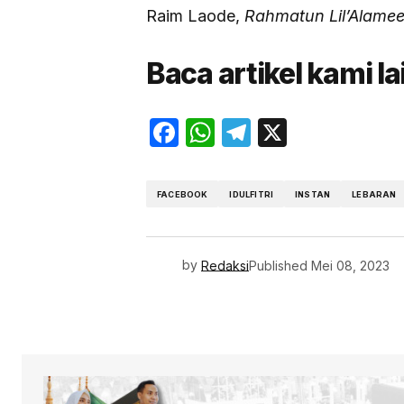
Raim Laode,
Rahmatun Lil’Alame
Baca artikel kami l
Facebook
WhatsApp
Telegram
X
FACEBOOK
IDULFITRI
INSTAN
LEBARAN
by
Redaksi
Published
Mei 08, 2023