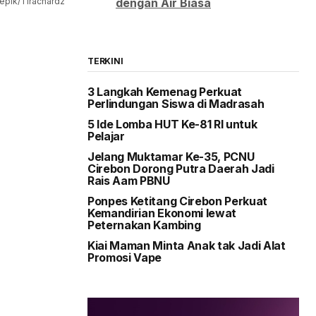
dengan Air Biasa
reepik/Tirachardz
TERKINI
3 Langkah Kemenag Perkuat
Perlindungan Siswa di Madrasah
5 Ide Lomba HUT Ke-81 RI untuk
Pelajar
Jelang Muktamar Ke-35, PCNU
Cirebon Dorong Putra Daerah Jadi
Rais Aam PBNU
Ponpes Ketitang Cirebon Perkuat
Kemandirian Ekonomi lewat
Peternakan Kambing
Kiai Maman Minta Anak tak Jadi Alat
Promosi Vape