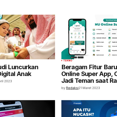
TEKNO
udi Luncurkan
Beragam Fitur Bar
igital Anak
Online Super App,
Jadi Teman saat R
pril 2023
by
Redaksi
21 Maret 2023