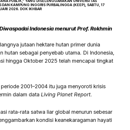
ANA PUBLIK,” YANG DISELENGGARAKAN UNIVERSITAS
DAN KAMPUNG INGGRIS PURBALINGGA (KEEP), SABTU, 17
UARI 2026. DOK IKHBAR
s Diwaspadai Indonesia menurut Prof. Rokhmin
ilangnya jutaan hektare hutan primer dunia
n hutan sebagai penyebab utama. Di Indonesia,
si hingga Oktober 2025 telah mencapai tingkat
 periode 2001–2004 itu juga menyoroti krisis
ermin dalam data
Living Planet Report
.
si rata-rata satwa liar global menurun sebesar
 menggambarkan kondisi keanekaragaman hayati