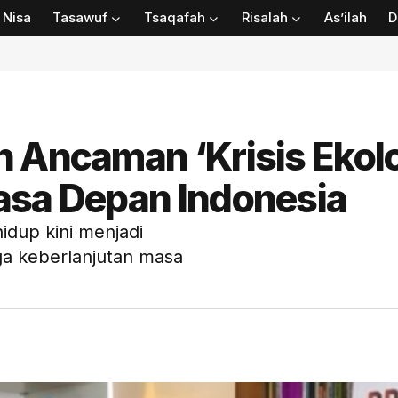
Nisa
Tasawuf
Tsaqafah
Risalah
As’ilah
D
n Ancaman ‘Krisis Ekol
asa Depan Indonesia
idup kini menjadi
ga keberlanjutan masa