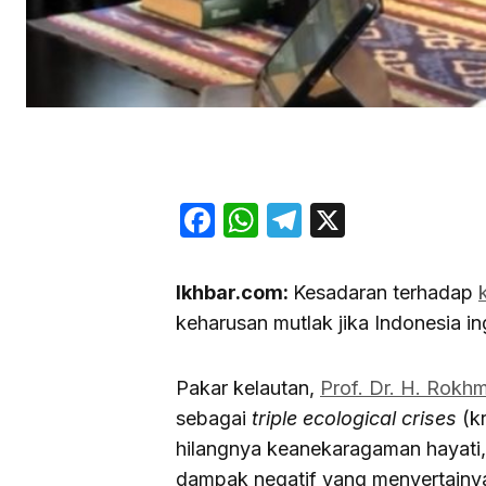
Facebook
WhatsApp
Telegram
X
Ikhbar.com:
Kesadaran terhadap
keharusan mutlak jika Indonesia i
Pakar kelautan,
Prof. Dr. H. Rokhm
sebagai
triple ecological crises
(k
hilangnya keanekaragaman hayati, 
dampak negatif yang menyertainya.