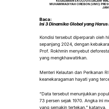
KESADARAN EKOLOGIS DALAM WAC
MUHAMMADIYAH CIREBON (UMC) PRESS 
JAN
Baca:
Ini 3 Dinamika Global yang Haru
Kondisi tersebut diperparah oleh h
sepanjang 2024, dengan kebakara
Prof. Rokhmin menyebut deforesta
yang mengkhawatirkan.
Menteri Kelautan dan Perikanan RI
keanekaragaman hayati yang terc
“Data tersebut menunjukkan popula
73 persen sejak 1970. Angka ini
yang semakin tertekan,” katanya.