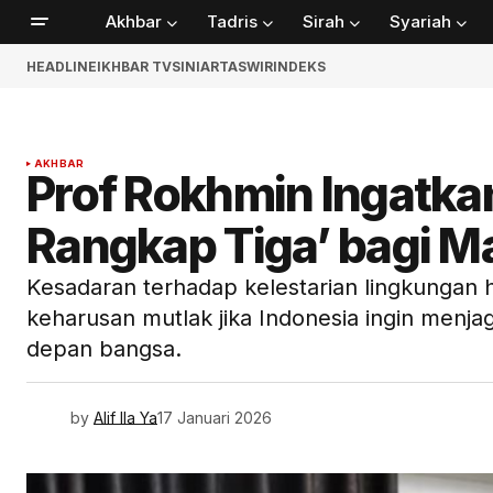
Akhbar
Tadris
Sirah
Syariah
HEADLINE
IKHBAR TV
SINIAR
TASWIR
INDEKS
AKHBAR
Prof Rokhmin Ingatka
Rangkap Tiga’ bagi M
Kesadaran terhadap kelestarian lingkungan h
keharusan mutlak jika Indonesia ingin menja
depan bangsa.
by
Alif Ila Ya
17 Januari 2026