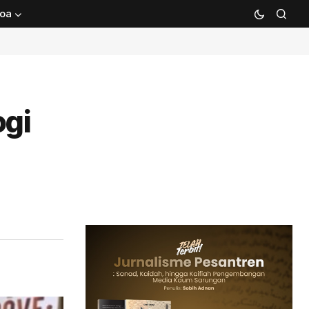
oa
ogi